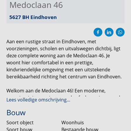
Medoclaan 46
5627 BH
Eindhoven
Aan een rustige straat in Eindhoven, met
voorzieningen, scholen en uitvalswegen dichtbij, ligt
deze complete woning aan de Medoclaan 46. Je
woont hier comfortabel in een prettige,
kindvriendelijke omgeving met een uitstekende
bereikbaarheid richting het centrum van Eindhoven.
Welkom aan de Medoclaan 46! Een moderne,
energiezuinige woning waar de afgelopen jaren veel
Lees volledige omschrijving...
is vernieuwd. Comfort, praktische indeling en
Bouw
duurzaamheid gaan hier hand in hand. De woning is
grotendeels gemoderniseerd in 2024 en voorzien van
Soort object
Woonhuis
hedendaagse installaties, vernieuwde kozijnen en
Soort bouw
Bestaande bouw