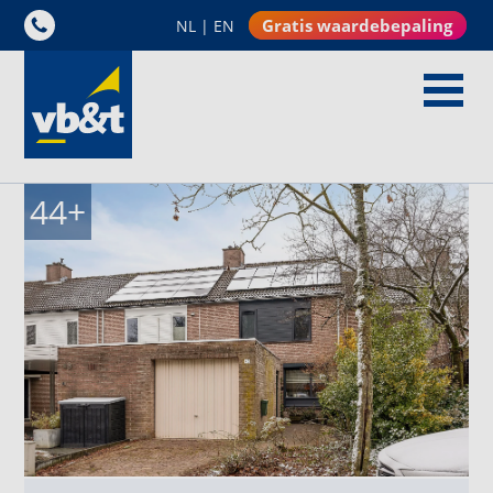
Gratis waardebepaling
NL
|
EN
44
+