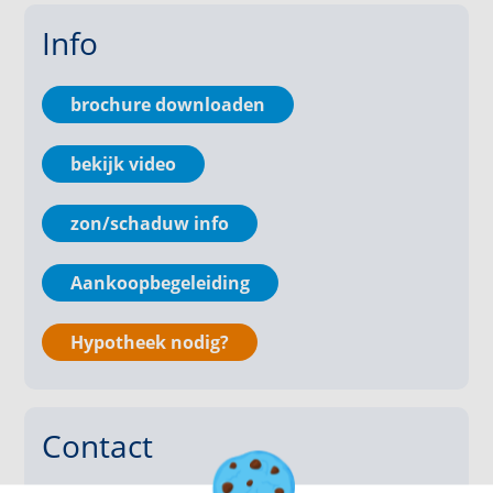
gezinnen, starters of doorstromers die ruimte en
Info
gemak zoeken.
Bijzonderheden:
brochure downloaden
- Energielabel A;
- Bouwjaar 1984 & ca. 116 m² woonoppervlakte;
bekijk video
- Perceeloppervlakte ca. 245 m²;
- Rustige en kindvriendelijke woonomgeving;
zon/schaduw info
- 10 zonnepanelen aan de voorzijde;
- Ruime garage aan de voorzijde.
Aankoopbegeleiding
Indeling
Hypotheek nodig?
Begane grond
Bij binnenkomst ervaar je direct het verzorgde
karakter van de woning. De hal geeft toegang tot het
Contact
toilet en de leefruimte. De woonkamer is comfortabel
en licht, met vloerverwarming als aangename basis.
De open keuken in L-opstelling vormt het hart van de