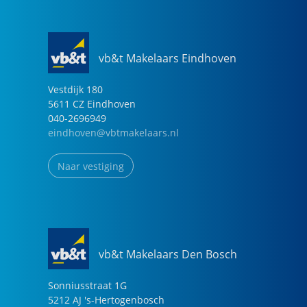
Tuin
De achtertuin is onderhoudsvriendelijk ingericht en
vb&t Makelaars Eindhoven
biedt privacy en zon. Met een elektrisch zoneluifel,
schuur en vrije achterom is het een prettige
Vestdijk
180
buitenruimte voor ontspanning en opslag.
5611 CZ
Eindhoven
040-2696949
Neem contact met ons op voor een afspraak — we
eindhoven@vbtmakelaars.nl
laten je deze moderne woning graag persoonlijk zien.
Naar vestiging
vb&t Makelaars Den Bosch
Sonniusstraat
1
G
5212 AJ
's-Hertogenbosch