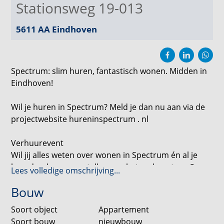
Stationsweg 19-013
5611 AA
Eindhoven
Spectrum: slim huren, fantastisch wonen. Midden in
Eindhoven!
Wil je huren in Spectrum? Meld je dan nu aan via de
projectwebsite hureninspectrum . nl
Verhuurevent
Wil jij alles weten over wonen in Spectrum én al je
brandende vragen stellen aan het verhuurteam?
Lees volledige omschrijving...
Meld je dan via de projectwebsite hureninspectrum
Bouw
aan voor het verhuurevent op donderdag 21 mei in
de Effenaar in Eindhoven.
Soort object
Appartement
Soort bouw
nieuwbouw