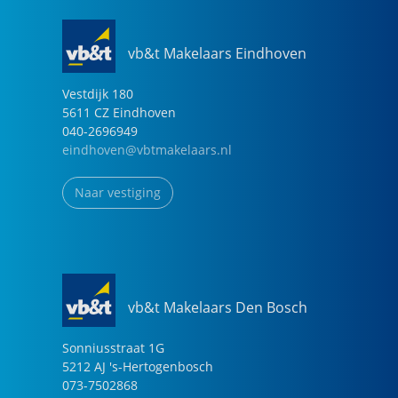
vb&t Makelaars Eindhoven
Vestdijk
180
5611 CZ
Eindhoven
040-2696949
eindhoven@vbtmakelaars.nl
Naar vestiging
vb&t Makelaars Den Bosch
Sonniusstraat
1
G
5212 AJ
's-Hertogenbosch
073-7502868