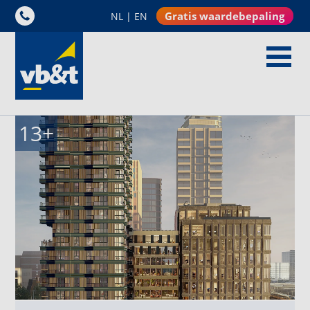
Gratis waardebepaling
NL
|
EN
13
+