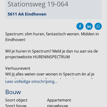
Stationsweg 19-064
5611 AA
Eindhoven
Spectrum: slim huren, fantastisch wonen. Midden in
Eindhoven!
Wil je huren in Spectrum? Meld je dan nu aan via de
projectwebsite HURENINSPECTRUM
Verhuurevent
Wil jij alles weten over wonen in Spectrum én al je
brandende vragen stellen aan het verhuurteam?
Lees volledige omschrijving...
Meld je dan via de projectwebsite hureninspectrum
Bouw
aan voor het verhuurevent op donderdag 21 mei in
de Effenaar in Eindhoven.
Soort object
Appartement
Soort bouw
nieuwbouw