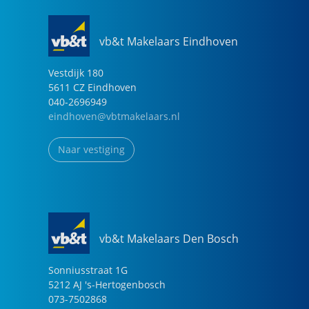
vb&t Makelaars Eindhoven
Vestdijk
180
5611 CZ
Eindhoven
040-2696949
eindhoven@vbtmakelaars.nl
Naar vestiging
vb&t Makelaars Den Bosch
Sonniusstraat
1
G
5212 AJ
's-Hertogenbosch
073-7502868