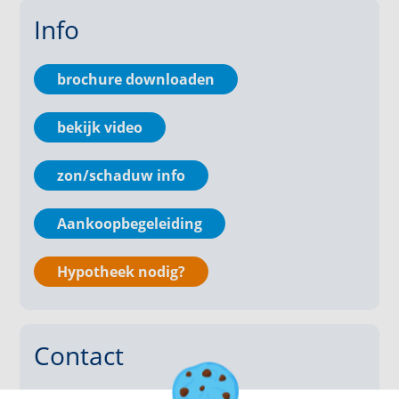
De keuken is voorzien van diverse
Info
inbouwapparatuur, een wasmachineaansluiting en
toegang tot het balkon. Vanuit de keuken is de
badkamer bereikbaar, die is uitgerust met een
brochure downloaden
douche.
bekijk video
Slaapkamer 1 bevindt zich aan de achterzijde en
beschikt over een draairaam, een vaste wastafel met
meubel en spiegel. Vanuit deze kamer heeft u
zon/schaduw info
toegang tot het tweede balkon.
Aankoopbegeleiding
Slaapkamer 2 ligt aan de voorzijde en is eveneens
voorzien van een draairaam, wastafel met meubel en
Hypotheek nodig?
spiegel.
Slaapkamer 3 is aan de achterzijde gesitueerd en
beschikt over een draairaam.
Contact
De volledig betegelde, separate toiletruimte is