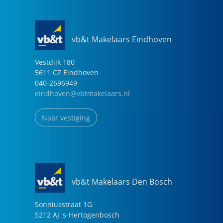
vb&t Makelaars Eindhoven
Vestdijk
180
5611 CZ
Eindhoven
040-2696949
eindhoven@vbtmakelaars.nl
Naar vestiging
vb&t Makelaars Den Bosch
Sonniusstraat
1
G
5212 AJ
's-Hertogenbosch