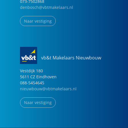
073-7502868
denbosch@vbtmakelaars.nl
Naar vestiging
vb&t Makelaars Nieuwbouw
Vestdijk
180
5611 CZ
Eindhoven
088-5454645
nieuwbouw@vbtmakelaars.nl
Naar vestiging