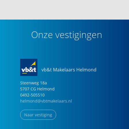
Een unieke kans op een heerlijke woonplek midden in
het groen én nabij het centrum! Maak snel een
afspraak voor een bezichtiging en ontdek zelf wat dit
Onze vestigingen
appartement te bieden heeft.
vb&t Makelaars Helmond
Steenweg
18
a
5707 CG
Helmond
0492-505510
helmond@vbtmakelaars.nl
Naar vestiging