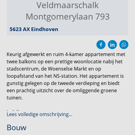
Veldmaarschalk
Montgomerylaan 793
5623 AX
Eindhoven
Keurig afgewerkt en ruim 4-kamer appartement met
twee balkons op een prettige woonlocatie nabij het
stadscentrum, de Woenselse Markt en op
loopafstand van het NS-station. Het appartement is
gunstig gelegen op de tweede verdieping en biedt
een prachtig uitzicht over de omliggende groene
tuinen.
Indeling:
Lees volledige omschrijving...
Bouw
Begane grond:
De centrale entree is voorzien van brievenbussen en