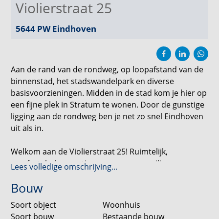
Violierstraat 25
5644 PW
Eindhoven
Aan de rand van de rondweg, op loopafstand van de
binnenstad, het stadswandelpark en diverse
basisvoorzieningen. Midden in de stad kom je hier op
een fijne plek in Stratum te wonen. Door de gunstige
ligging aan de rondweg ben je net zo snel Eindhoven
uit als in.
Welkom aan de Violierstraat 25! Ruimtelijk,
comfortabel en rustig wonen op een veilige
Lees volledige omschrijving...
woonlocatie. Een genot voor natuurliefhebbers én
Bouw
actieve bewoners.
Soort object
Woonhuis
Een ruimtelijk ontwerp met oog voor detail en een
Soort bouw
Bestaande bouw