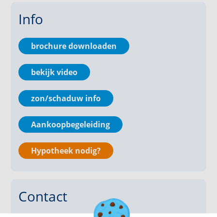
• Bouwjaar 2010 & ca. 143 m² woonoppervlakte;
Info
• Perceeloppervlakte ca. 159 m²;
• Ruimtelijkheid, comfort en multifunctioneel;
• Tuin met oriëntatie op het oosten (grenzend aan
brochure downloaden
afgesloten achterterrein uitsluitend toegankelijk voor
bewoners);
bekijk video
• Energielabel A.
zon/schaduw info
INDELING
Begane grond
Aankoopbegeleiding
Een overdekte entree. Bij binnenkomst stap je de
ontvangsthal binnen, die toegang biedt tot het
Hypotheek nodig?
gastentoilet, de meterkast en het woongedeelte.
Woonkamer en keuken
Contact
Het ontwerp van de begane grond draait volledig om
de woonkeuken, versterkt door de lichtinval en het
directe tuincontact. De zithoek is gesitueerd aan de