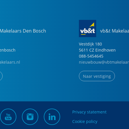
 Makelaars Den Bosch
vb&t Makela
Vestdijk
180
genbosch
5611 CZ
Eindhoven
088-5454645
kelaars.nl
nieuwbouw@vbtmakelaar
Naar vestiging
Privacy statement
Cookie policy