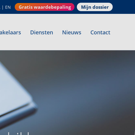
Gratis waardebepaling
Mijn dossier
L
|
EN
akelaars
Diensten
Nieuws
Contact