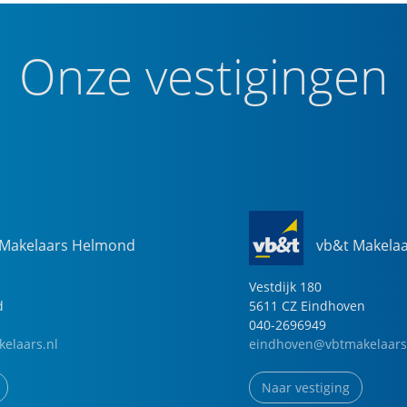
Onze vestigingen
 Makelaars Helmond
vb&t Makela
Vestdijk
180
d
5611 CZ
Eindhoven
040-2696949
elaars.nl
eindhoven@vbtmakelaars
Naar vestiging