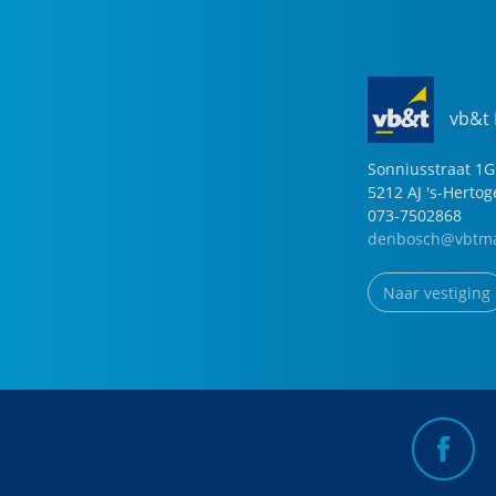
vb&t
Sonniusstraat
1
G
5212 AJ
's-Herto
073-7502868
denbosch@vbtma
Naar vestiging