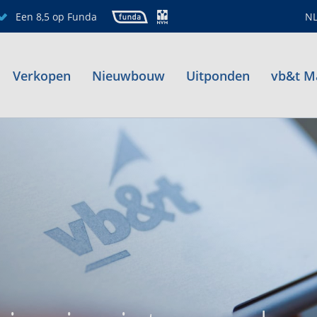
Een 8,5 op Funda
N
Verkopen
Nieuwbouw
Uitponden
vb&t M