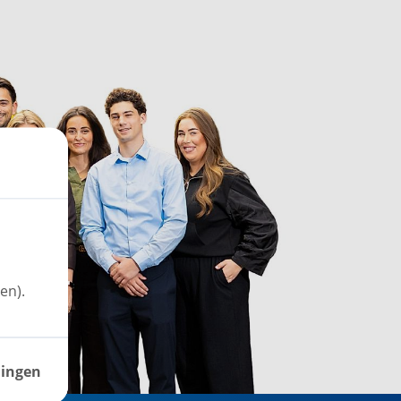
en).
lingen