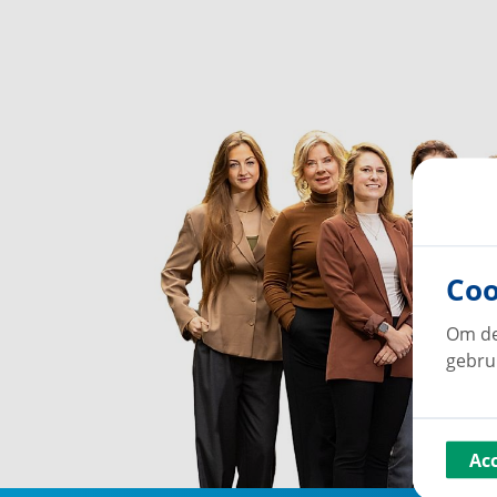
Coo
Om de
gebru
Ac