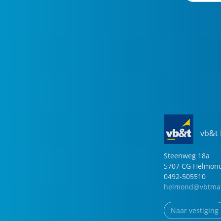
vb&t
Steenweg
18
a
5707 CG
Helmon
0492-505510
helmond@vbtmak
Naar vestiging