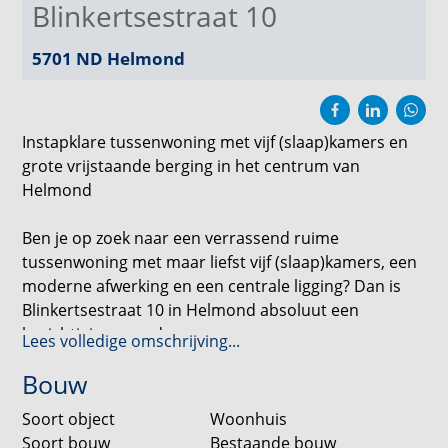
Blinkertsestraat 10
5701 ND
Helmond
Instapklare tussenwoning met vijf (slaap)kamers en
grote vrijstaande berging in het centrum van
Helmond
Ben je op zoek naar een verrassend ruime
tussenwoning met maar liefst vijf (slaap)kamers, een
moderne afwerking en een centrale ligging? Dan is
Blinkertsestraat 10 in Helmond absoluut een
bezichtiging waard.
Lees volledige omschrijving...
Bouw
Deze woning uit 1968 is in 2020-2025 grotendeels
gerenoveerd, beschikt over een woonoppervlakte
Soort object
Woonhuis
van circa 109 m², energielabel C en een ruime
Soort bouw
Bestaande bouw