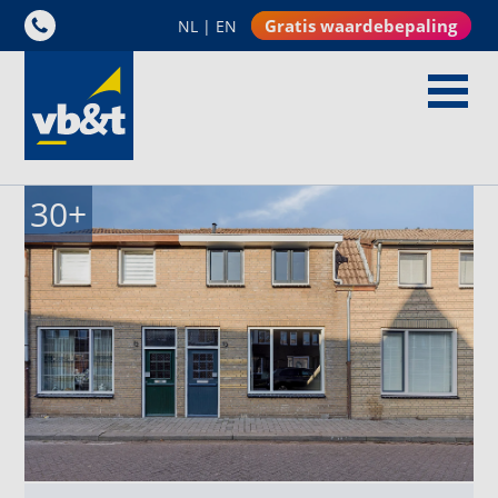
Gratis waardebepaling
NL
|
EN
30
+