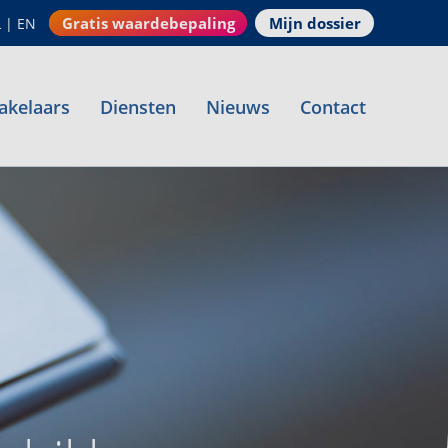
Gratis waardebepaling
Mijn dossier
L
|
EN
akelaars
Diensten
Nieuws
Contact