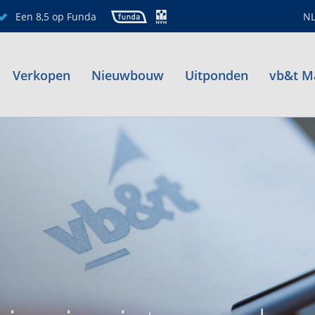
Een 8,5 op Funda
N
Verkopen
Nieuwbouw
Uitponden
vb&t M