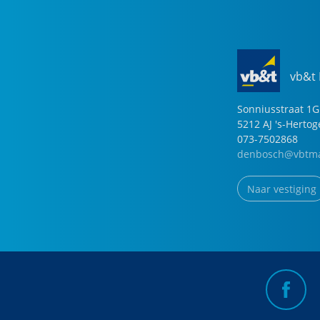
vb&t
Sonniusstraat
1
G
5212 AJ
's-Herto
073-7502868
denbosch@vbtma
Naar vestiging