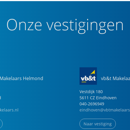
Onze vestigingen
 Makelaars Helmond
vb&t Makela
Vestdijk
180
d
5611 CZ
Eindhoven
040-2696949
elaars.nl
eindhoven@vbtmakelaars
Naar vestiging