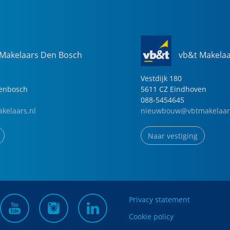
 Makelaars Den Bosch
vb&t Makela
Vestdijk
180
genbosch
5611 CZ
Eindhoven
088-5454645
kelaars.nl
nieuwbouw@vbtmakelaar
Naar vestiging
Privacy statement
Cookie policy