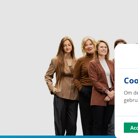
Coo
Om de
gebru
Ac