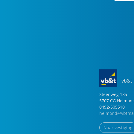
vb&t
Steenweg
18
a
5707 CG
Helmon
0492-505510
helmond@vbtmak
Naar vestiging