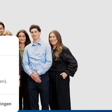
en).
lingen