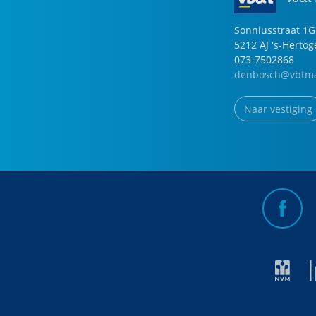
Sonniusstraat
1
G
5212 AJ
's-Herto
073-7502868
denbosch@vbtma
Naar vestiging