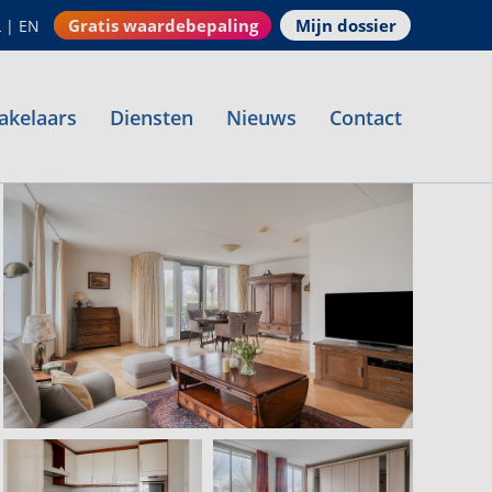
Gratis waardebepaling
Mijn dossier
L
|
EN
akelaars
Diensten
Nieuws
Contact