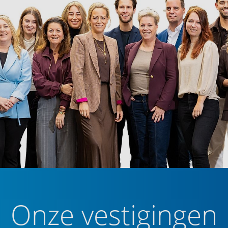
erzorgd uitgevoerd en beschikt over een
adiator. Daarnaast is de ruimte comfortabel van
deling voor dagelijks gebruik.
et aansluitingen voor wasmachine en droger,
017) en de WTW-installatie. Daarnaast biedt deze
g.
ing van circa 4 m². Aan de voorzijde van het
et daarnaast ook bezoekersparkeerplaatsen.
ergiezuinig appartement op de begane grond in
en bezichtiging en ervaar zelf het wooncomfort
Onze vestigingen