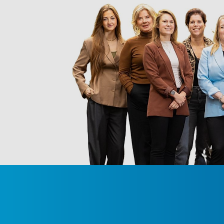
Badkamer
De volledig betegelde badkamer is praktisch en v
wastafelmeubel, een inloopdouche en een designr
formaat en biedt deze een prettige, functionele in
Inpandige berging
Aangrenzend bevindt zich de inpandige berging m
evenals de opstelling van de cv-ketel (Vaillant, 2
ruimte praktische mogelijkheden voor extra opsla
Berging & parkeren
Op de begane grond beschikt u over een privéberg
complex bevindt zich een eigen parkeerplaats, m
Bent u op zoek naar een ruim, comfortabel en en
Brandevoort? Neem dan contact met ons op voor e
van de Kalderman 4 in Helmond.