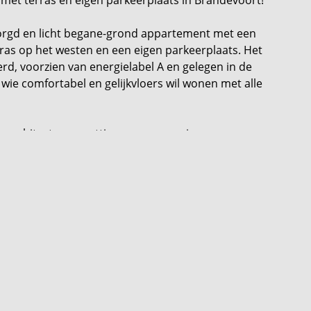
orgd en licht begane-grond appartement met een
ras op het westen en een eigen parkeerplaats. Het
rd, voorzien van energielabel A en gelegen in de
 wie comfortabel en gelijkvloers wil wonen met alle
e architectuur, prettige woonomgeving en
faciliteiten en het NS-station zijn op korte afstand
lswegen voor een goede verbinding met onder
ten (ca. 9 m²);