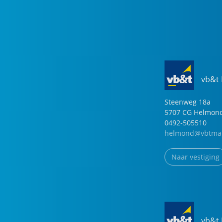
vb&t
Steenweg
18
a
5707 CG
Helmon
0492-505510
helmond@vbtmak
Naar vestiging
vb&t