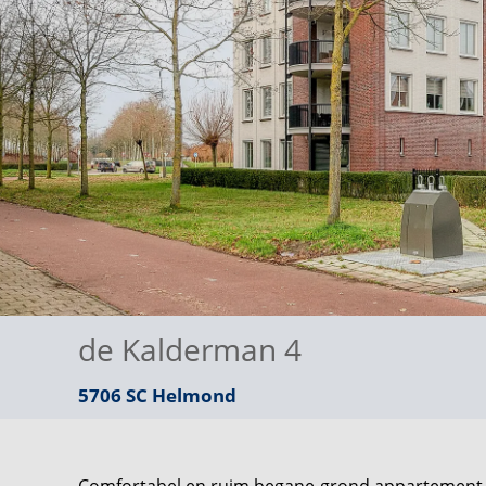
de Kalderman 4
5706 SC
Helmond
Comfortabel en ruim begane-grond appartement m