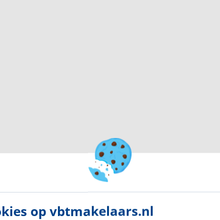
een videofooninstallatie, lift en trappenhuis. Vanuit
 bergingen.
e nis, afgewerkt met een laminaatvloer. Vanuit hier
kies op vbtmakelaars.nl
edig betegeld en voorzien van een hangend closet en