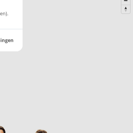
en).
lingen