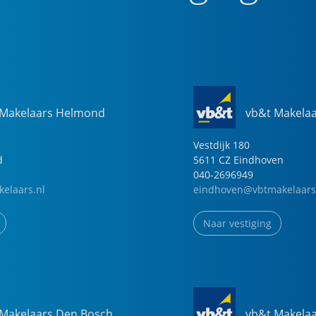
 Makelaars Helmond
vb&t Makela
Vestdijk
180
d
5611 CZ
Eindhoven
040-2696949
elaars.nl
eindhoven@vbtmakelaars
Naar vestiging
 Makelaars Den Bosch
vb&t Makela