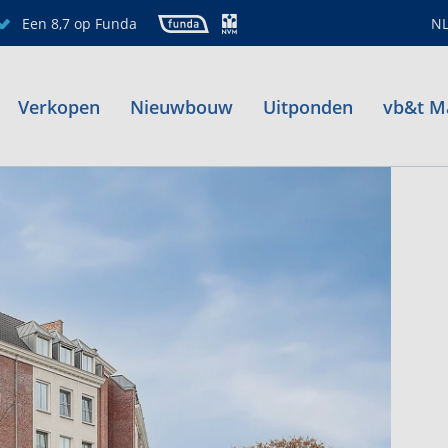
Een 8,7 op Funda
N
Verkopen
Nieuwbouw
Uitponden
vb&t M