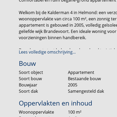
Welkom bij de Kalderman 4 in Helmond: een verz
woonoppervlakte van circa 100 m², een zonnig ter
appartement is gebouwd in 2005, volledig geïsolee
geliefde wijk Brandevoort. Een ideale woning voor
voorzieningen binnen handbereik.
Brandevoort staat bekend om haar karakteristiek
Lees volledige omschrijving...
uitstekende voorzieningen. Winkels, scholen, sport
Bouw
gelegen. Daarnaast zorgen de nabijgelegen uitva
andere Eindhoven en Den Bosch.
Soort object
Appartement
Soort bouw
Bestaande bouw
Bijzonderheden:
Bouwjaar
2005
- Begane-grond appartement met terras op het wes
Soort dak
Samengesteld dak
- Bouwjaar 2005;
- Woonoppervlakte ca. 100 m²;
Oppervlakten en inhoud
- Volledig geïsoleerd;
Woonoppervlakte
100
m²
- Twee slaapkamers;