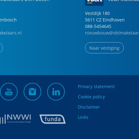
Vestdijk
180
genbosch
5611 CZ
Eindhoven
088-5454645
kelaars.nl
nieuwbouw@vbtmakelaar
Naar vestiging
Privacy statement
Cookie policy
Disclaimer
Links