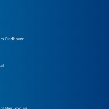
ars Eindhoven
.nl
ars Nieuwbouw