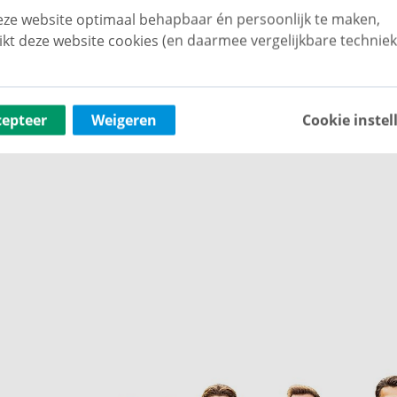
ze website optimaal behapbaar én persoonlijk te maken,
ikt deze website cookies (en daarmee vergelijkbare techniek
zij de grote raampartijen. De afwerking bestaat uit
elputzwanden en een spuitwerkplafond. De open
cepteer
Weigeren
Cookie instel
ng en voorzien van diverse inbouwapparatuur,
gkap, koelkast, diepvries, vaatwasser en een combi
ar wonen en koken naadloos in elkaar overlopen.
s van circa 9 m², gelegen op het westen. Een fijne
eten.
 beide gelegen aan de voorzijde. De
voldoende ruimte voor een tweepersoonsbed en
tstekend geschikt als werk-, logeer- of hobbykamer.