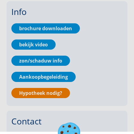
eikenhouten vloer en strak gestukadoorde wanden
Info
en plafonds, wat zorgt voor een warme en verzorgde
uitstraling.
brochure downloaden
Multifunctionele ruimte
Aan de voorzijde bevindt zich een ruime kamer van
bekijk video
ruim 16 m² met een eigen toegangsdeur vanaf de
straatzijde. Deze ruimte is ideaal als kantoor of
zon/schaduw info
praktijk aan huis, maar kan ook perfect dienen als
speelkamer, eetkamer of chillruimte voor kinderen.
Via dubbele openslaande deuren staat deze kamer in
Aankoopbegeleiding
verbinding met de leefkeuken.
Hypotheek nodig?
Leefkeuken
De royale leefkeuken (circa 22 m²) is gelegen aan de
achterzijde en vormt het hart van de woning. De
Contact
keuken is uitgevoerd in een ruime wandopstelling
met een hardstenen werkblad met spoelbak en
voorzien van diverse inbouwapparatuur, waaronder