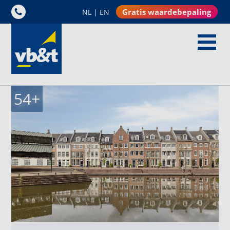
Gratis waardebepaling
NL
|
EN
54
+