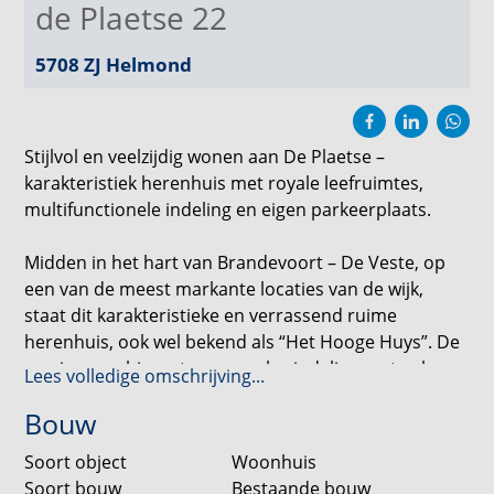
de Plaetse 22
5708 ZJ
Helmond
Stijlvol en veelzijdig wonen aan De Plaetse –
karakteristiek herenhuis met royale leefruimtes,
multifunctionele indeling en eigen parkeerplaats.
Midden in het hart van Brandevoort – De Veste, op
een van de meest markante locaties van de wijk,
staat dit karakteristieke en verrassend ruime
herenhuis, ook wel bekend als “Het Hooge Huys”. De
woning combineert een speelse indeling met volop
Lees volledige omschrijving...
mogelijkheden: van comfortabel gezinsleven tot
Bouw
werken aan huis.
Soort object
Woonhuis
Met vrij uitzicht over De Plaetse en het water aan de
Soort bouw
Bestaande bouw