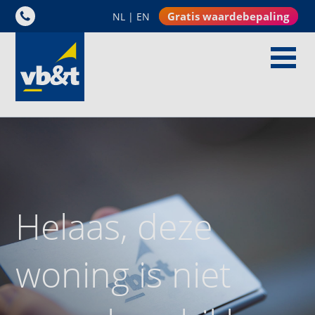
Gratis waardebepaling
NL
|
EN
Helaas, deze
woning is niet