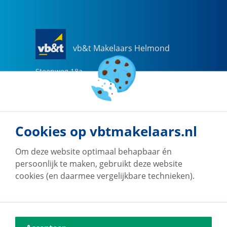
vb&t Makelaars Helmond
Steenweg
18
a
5707 CG
Helmond
0492-505510
helmond@vbtmakelaars.nl
Cookies op vbtmakelaars.nl
Naar vestiging
Om deze website optimaal behapbaar én
persoonlijk te maken, gebruikt deze website
cookies (en daarmee vergelijkbare technieken).
vb&t Makelaars Eindhoven
Vestdijk
180
5611 CZ
Eindhoven