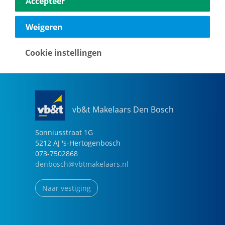
Accepteer
040-2696949
eindhoven@vbtmakelaars.nl
Weigeren
Naar vestiging
Cookie instellingen
vb&t Makelaars Den Bosch
Sonniusstraat
1
G
5212 AJ
's-Hertogenbosch
073-7502868
denbosch@vbtmakelaars.nl
Naar vestiging