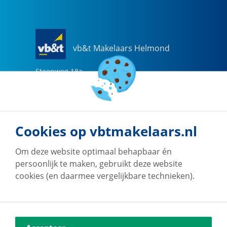
vb&t Makelaars Helmond
Steenweg
18
a
5707 CG
Helmond
0492-505510
helmond@vbtmakelaars.nl
Cookies op vbtmakelaars.nl
Naar vestiging
Om deze website optimaal behapbaar én
persoonlijk te maken, gebruikt deze website
cookies (en daarmee vergelijkbare technieken).
vb&t Makelaars Eindhoven
Vestdijk
180
5611 CZ
Eindhoven