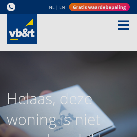
Gratis waardebepaling
NL
|
EN
Helaas, deze
woning is niet