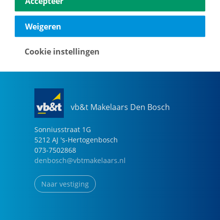
Accepteer
040-2696949
eindhoven@vbtmakelaars.nl
Weigeren
Naar vestiging
Cookie instellingen
vb&t Makelaars Den Bosch
Sonniusstraat
1
G
5212 AJ
's-Hertogenbosch
073-7502868
denbosch@vbtmakelaars.nl
Naar vestiging