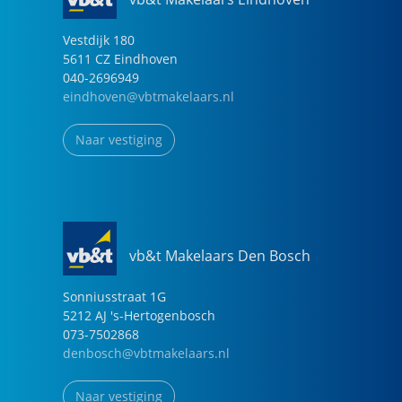
Vestdijk
180
5611 CZ
Eindhoven
040-2696949
eindhoven@vbtmakelaars.nl
Naar vestiging
vb&t Makelaars Den Bosch
Sonniusstraat
1
G
5212 AJ
's-Hertogenbosch
073-7502868
denbosch@vbtmakelaars.nl
Naar vestiging