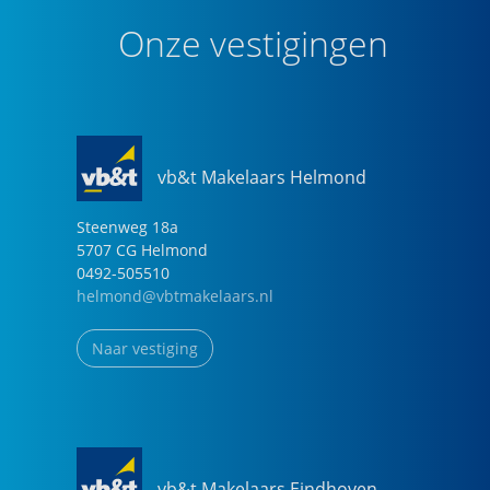
Onze vestigingen
vb&t Makelaars Helmond
Steenweg
18
a
5707 CG
Helmond
0492-505510
helmond@vbtmakelaars.nl
Naar vestiging
vb&t Makelaars Eindhoven