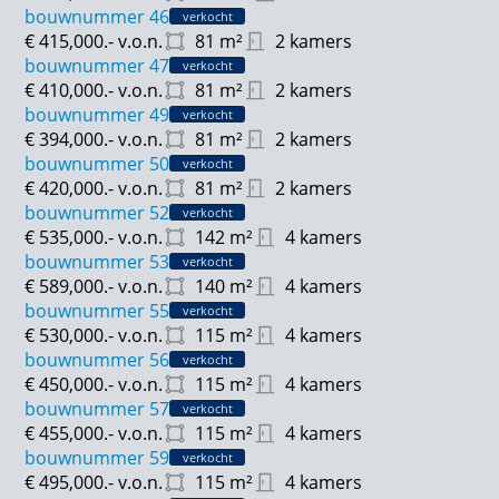
bouwnummer 46
verkocht
- alle woningen zijn voorzien van een
€ 415,000.-
v.o.n.
81
m²
2 kamers
luchtwarmtepomp, vloerverwarming op alle
bouwnummer 47
verkocht
verdiepingen en zonnepanelen
€ 410,000.-
v.o.n.
81
m²
2 kamers
bouwnummer 49
verkocht
- Oprit voor 1 of 2 auto's en een aangebouwde
€ 394,000.-
v.o.n.
81
m²
2 kamers
garage
bouwnummer 50
verkocht
- ruime voor-/ en achtertuinen
€ 420,000.-
v.o.n.
81
m²
2 kamers
bouwnummer 52
verkocht
€ 535,000.-
v.o.n.
142
m²
4 kamers
bouwnummer 53
verkocht
€ 589,000.-
v.o.n.
140
m²
4 kamers
bouwnummer 55
verkocht
€ 530,000.-
v.o.n.
115
m²
4 kamers
bouwnummer 56
verkocht
€ 450,000.-
v.o.n.
115
m²
4 kamers
bouwnummer 57
verkocht
€ 455,000.-
v.o.n.
115
m²
4 kamers
bouwnummer 59
verkocht
€ 495,000.-
v.o.n.
115
m²
4 kamers