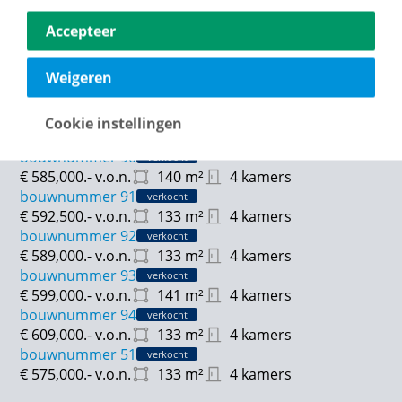
€ 460,000.-
v.o.n.
115
m²
4 kamers
Accepteer
bouwnummer 86
verkocht
€ 470,000.-
v.o.n.
115
m²
4 kamers
Weigeren
bouwnummer 87
verkocht
€ 620,000.-
v.o.n.
140
m²
4 kamers
bouwnummer 89
verkocht
Cookie instellingen
€ 640,000.-
v.o.n.
133
m²
4 kamers
bouwnummer 90
verkocht
€ 585,000.-
v.o.n.
140
m²
4 kamers
bouwnummer 91
verkocht
€ 592,500.-
v.o.n.
133
m²
4 kamers
bouwnummer 92
verkocht
€ 589,000.-
v.o.n.
133
m²
4 kamers
bouwnummer 93
verkocht
€ 599,000.-
v.o.n.
141
m²
4 kamers
bouwnummer 94
verkocht
€ 609,000.-
v.o.n.
133
m²
4 kamers
bouwnummer 51
verkocht
€ 575,000.-
v.o.n.
133
m²
4 kamers