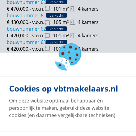
bouwnummer 60
verkocht
€ 470,000.-
v.o.n.
101
m²
4 kamers
bouwnummer 61
verkocht
€ 430,000.-
v.o.n.
105
m²
4 kamers
bouwnummer 62
verkocht
€ 420,000.-
v.o.n.
101
m²
4 kamers
bouwnummer 63
verkocht
€ 420,000.-
v.o.n.
101
m²
4 kamers
bouwnummer 65
verkocht
€ 430,500.-
v.o.n.
101
m²
4 kamers
bouwnummer 80
verkocht
€ 570,000.-
v.o.n.
133
m²
4 kamers
bouwnummer 81
verkocht
Cookies op vbtmakelaars.nl
€ 530,000.-
v.o.n.
142
m²
4 kamers
bouwnummer 82
verkocht
Om deze website optimaal behapbaar én
€ 500,000.-
v.o.n.
124
m²
4 kamers
persoonlijk te maken, gebruikt deze website
bouwnummer 83
verkocht
cookies (en daarmee vergelijkbare technieken).
€ 470,000.-
v.o.n.
118
m²
4 kamers
bouwnummer 84
verkocht
€ 460,000.-
v.o.n.
115
m²
4 kamers
bouwnummer 85
verkocht