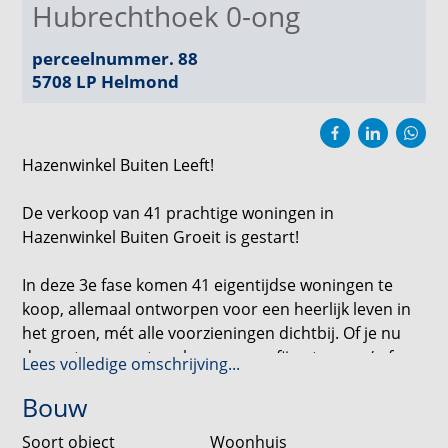
Hubrechthoek 0-ong
perceelnummer. 88
5708 LP
Helmond
Hazenwinkel Buiten Leeft!
De verkoop van 41 prachtige woningen in
Hazenwinkel Buiten Groeit is gestart!
In deze 3e fase komen 41 eigentijdse woningen te
koop, allemaal ontworpen voor een heerlijk leven in
het groen, mét alle voorzieningen dichtbij. Of je nu
droomt van een tweekapper, een fijne tussen-/ of
Lees volledige omschrijving...
hoekwoning, of een comfortabele
Bouw
levensloopbestendige woning, er zit zeker iets voor
jou bij!
Soort object
Woonhuis