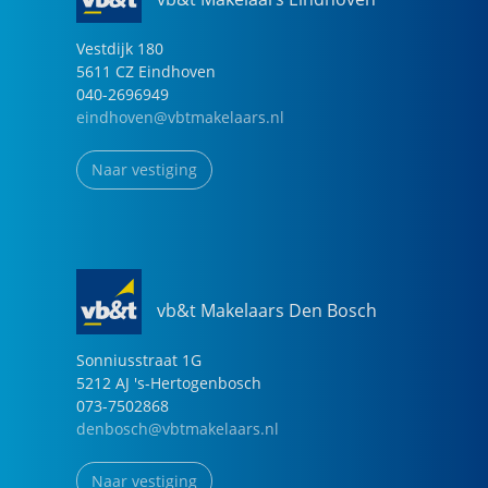
Vestdijk
180
5611 CZ
Eindhoven
040-2696949
eindhoven@vbtmakelaars.nl
Naar vestiging
vb&t Makelaars Den Bosch
Sonniusstraat
1
G
5212 AJ
's-Hertogenbosch
073-7502868
denbosch@vbtmakelaars.nl
Naar vestiging