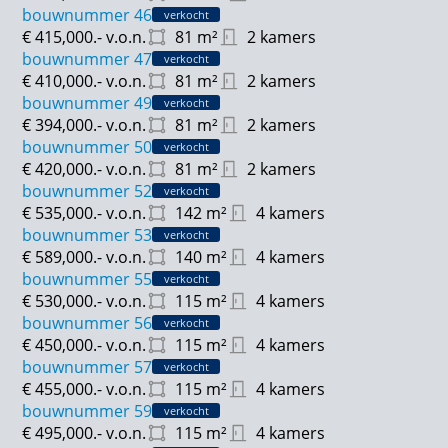
bouwnummer 46
verkocht
- alle woningen zijn voorzien van een
€ 415,000.-
v.o.n.
81
m²
2 kamers
luchtwarmtepomp, vloerverwarming op alle
bouwnummer 47
verkocht
verdiepingen en zonnepanelen
€ 410,000.-
v.o.n.
81
m²
2 kamers
bouwnummer 49
verkocht
- Oprit voor 1 of 2 auto's en een aangebouwde
€ 394,000.-
v.o.n.
81
m²
2 kamers
garage
bouwnummer 50
verkocht
- ruime voor-/ en achtertuinen
€ 420,000.-
v.o.n.
81
m²
2 kamers
bouwnummer 52
verkocht
€ 535,000.-
v.o.n.
142
m²
4 kamers
bouwnummer 53
verkocht
€ 589,000.-
v.o.n.
140
m²
4 kamers
bouwnummer 55
verkocht
€ 530,000.-
v.o.n.
115
m²
4 kamers
bouwnummer 56
verkocht
€ 450,000.-
v.o.n.
115
m²
4 kamers
bouwnummer 57
verkocht
€ 455,000.-
v.o.n.
115
m²
4 kamers
bouwnummer 59
verkocht
€ 495,000.-
v.o.n.
115
m²
4 kamers