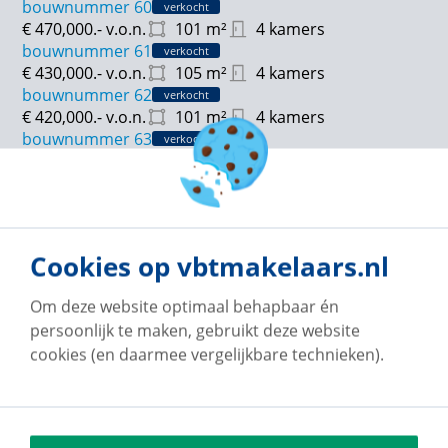
bouwnummer 60
verkocht
€ 470,000.-
v.o.n.
101
m²
4 kamers
bouwnummer 61
verkocht
€ 430,000.-
v.o.n.
105
m²
4 kamers
bouwnummer 62
verkocht
€ 420,000.-
v.o.n.
101
m²
4 kamers
bouwnummer 63
verkocht
€ 420,000.-
v.o.n.
101
m²
4 kamers
bouwnummer 65
verkocht
€ 430,500.-
v.o.n.
101
m²
4 kamers
bouwnummer 80
verkocht
€ 570,000.-
v.o.n.
133
m²
4 kamers
Cookies op vbtmakelaars.nl
bouwnummer 81
verkocht
€ 530,000.-
v.o.n.
142
m²
4 kamers
Om deze website optimaal behapbaar én
bouwnummer 82
verkocht
persoonlijk te maken, gebruikt deze website
€ 500,000.-
v.o.n.
124
m²
4 kamers
cookies (en daarmee vergelijkbare technieken).
bouwnummer 83
verkocht
€ 470,000.-
v.o.n.
118
m²
4 kamers
bouwnummer 84
verkocht
€ 460,000.-
v.o.n.
115
m²
4 kamers
bouwnummer 85
verkocht