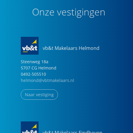
Onze vestigingen
vb&t Makelaars Helmond
Steenweg
18
a
5707 CG
Helmond
0492-505510
helmond@vbtmakelaars.nl
Naar vestiging
vb&t Makelaars Eindhoven