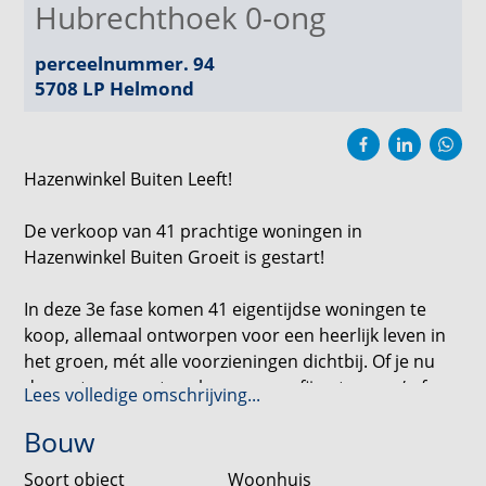
Hubrechthoek 0-ong
perceelnummer. 94
5708 LP
Helmond
Hazenwinkel Buiten Leeft!
De verkoop van 41 prachtige woningen in
Hazenwinkel Buiten Groeit is gestart!
In deze 3e fase komen 41 eigentijdse woningen te
koop, allemaal ontworpen voor een heerlijk leven in
het groen, mét alle voorzieningen dichtbij. Of je nu
droomt van een tweekapper, een fijne tussen-/ of
Lees volledige omschrijving...
hoekwoning, of een comfortabele
Bouw
levensloopbestendige woning, er zit zeker iets voor
jou bij!
Soort object
Woonhuis