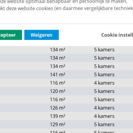
ze website optimaal behapbaar én persoonlijk te maken,
116
m²
4 kamers
ikt deze website cookies (en daarmee vergelijkbare techniek
134
m²
5 kamers
134
m²
5 kamers
141
m²
5 kamers
cepteer
Weigeren
Cookie instel
134
m²
5 kamers
134
m²
5 kamers
134
m²
5 kamers
134
m²
5 kamers
141
m²
5 kamers
116
m²
4 kamers
120
m²
5 kamers
116
m²
5 kamers
126
m²
4 kamers
139
m²
4 kamers
129
m²
5 kamers
116
m²
5 kamers