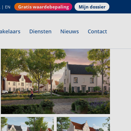
Gratis waardebepaling
Mijn dossier
L
|
EN
akelaars
Diensten
Nieuws
Contact