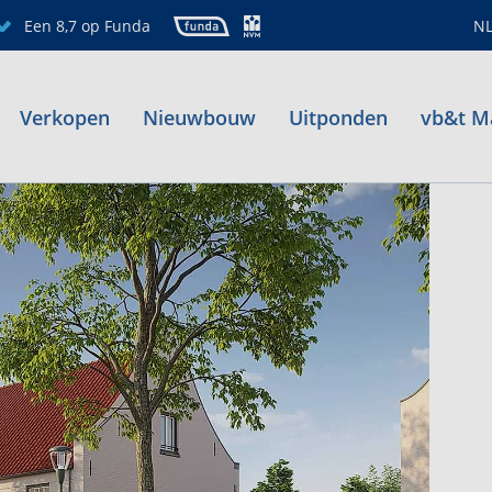
Een 8,7 op Funda
N
Verkopen
Nieuwbouw
Uitponden
vb&t M