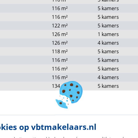
116
m²
5 kamers
rote bomen die langs de brede lanen staan. Met
116
m²
5 kamers
en en leven in een dorps en landelijk woonmilieu!
122
m²
5 kamers
126
m²
1 kamers
126
m²
4 kamers
118
m²
5 kamers
116
m²
5 kamers
116
m²
5 kamers
116
m²
4 kamers
134
m²
5 kamers
138
m²
5 kamers
134
m²
5 kamers
138
m²
5 kamers
118
m²
5 kamers
kies op vbtmakelaars.nl
116
m²
5 kamers
116
m²
5 kamers