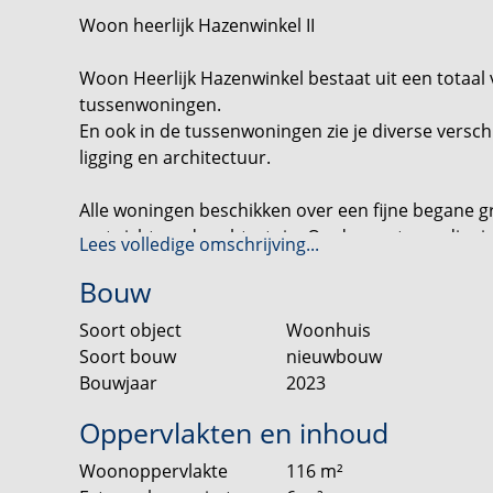
Woon heerlijk Hazenwinkel II
Woon Heerlijk Hazenwinkel bestaat uit een totaal
tussenwoningen.
En ook in de tussenwoningen zie je diverse versch
ligging en architectuur.
Alle woningen beschikken over een fijne begane
met zicht op de achtertuin. Op de eerste verdiep
Lees volledige omschrijving...
zolder biedt diverse uitbreidingsmogelijkheden v
Bouw
slaapkamer.
Soort object
Woonhuis
Woon Heerlijk Hazenwinkel II - Brandevoort
Soort bouw
nieuwbouw
Bouwjaar
2023
Dit nieuwe stukje Brandevoort biedt ruimte en rus
idyllische buurt heerlijk wonen. De ruim opgezet
Oppervlakten en inhoud
of om een ontspannende wandeling te maken. Kind
Woonoppervlakte
116
m²
speelpleintjes die Woon Heerlijk Hazenwinkel strak