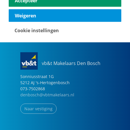
Accepteer
040-2696949
eindhoven@vbtmakelaars.nl
Weigeren
Naar vestiging
Cookie instellingen
vb&t Makelaars Den Bosch
Sonniusstraat
1
G
5212 AJ
's-Hertogenbosch
073-7502868
denbosch@vbtmakelaars.nl
Naar vestiging