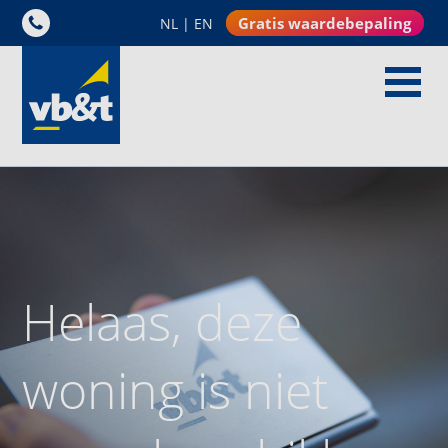
Gratis waardebepaling
NL
|
EN
Helaas, deze
woning is niet