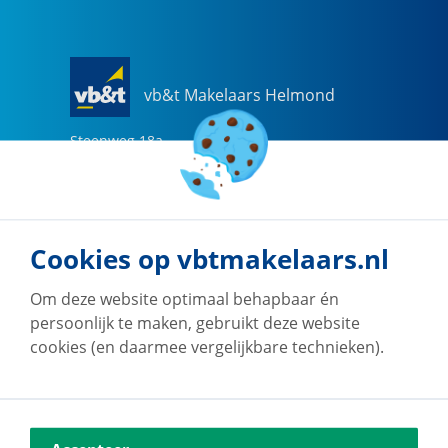
vb&t Makelaars Helmond
Steenweg
18
a
5707 CG
Helmond
0492-505510
helmond@vbtmakelaars.nl
Cookies op vbtmakelaars.nl
Naar vestiging
Om deze website optimaal behapbaar én
persoonlijk te maken, gebruikt deze website
cookies (en daarmee vergelijkbare technieken).
vb&t Makelaars Eindhoven
Vestdijk
180
5611 CZ
Eindhoven