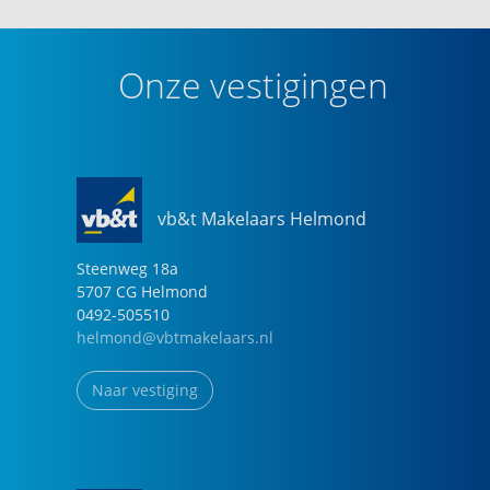
ouderdomsclausule, as-is-where-is-clausule,
uitsluitingsclausule
• Aangezien de woning momenteel in eigendom is
Onze vestigingen
van een beleggingsmaatschappij, zal de
eigendomsoverdracht plaatsvinden bij de vaste
projectnotaris van deze maatschappij. Dit is een
verkoopvoorwaarde.
vb&t Makelaars Helmond
Steenweg
18
a
5707 CG
Helmond
0492-505510
helmond@vbtmakelaars.nl
Naar vestiging