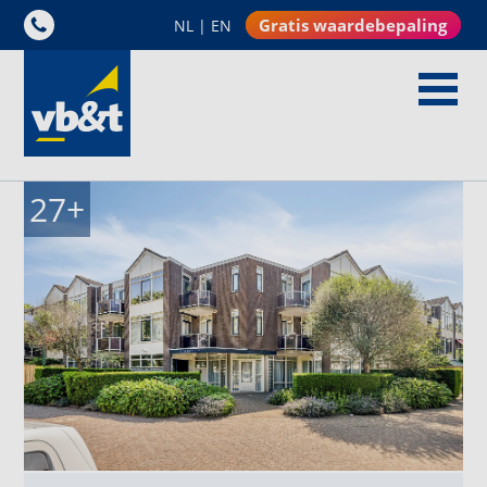
Gratis waardebepaling
NL
|
EN
27
+