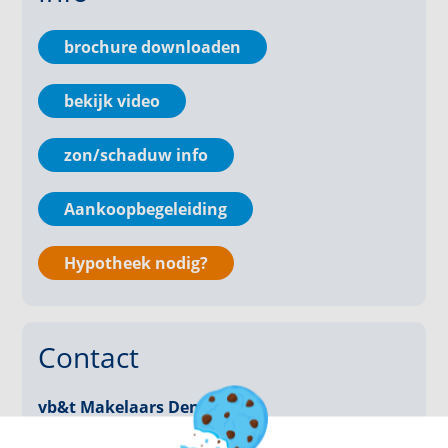
ruimte een luchtige en ruime sfeer geeft.
brochure downloaden
De open keuken is voorzien van een eenvoudig
keukenblok.
bekijk video
Er zijn twee slaapkamers in het appartement. De
zon/schaduw info
eerste slaapkamer biedt genoeg ruimte voor een
tweepersoonsbed en een kledingkast. De tweede
slaapkamer kan flexibel worden gebruikt als
Aankoopbegeleiding
logeerkamer, kinderkamer of thuiskantoor.
Hypotheek nodig?
De badkamer is praktisch ingericht met een douche,
wastafel en toilet.
Daarnaast beschikt het appartement over een
Contact
balkon, waar u kunt genieten van een rustige
buitenruimte.
vb&t Makelaars Den Bosch
Algemeen:
denbosch@vbtmakelaars.nl
• Geheel v.v. dubbele beglazing