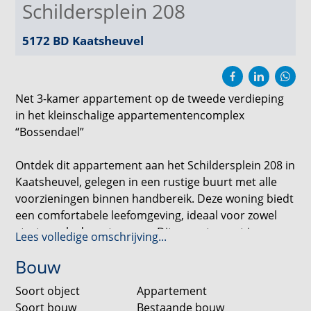
Schildersplein 208
5172 BD
Kaatsheuvel
Net 3-kamer appartement op de tweede verdieping
in het kleinschalige appartementencomplex
“Bossendael”
Ontdek dit appartement aan het Schildersplein 208 in
Kaatsheuvel, gelegen in een rustige buurt met alle
voorzieningen binnen handbereik. Deze woning biedt
een comfortabele leefomgeving, ideaal voor zowel
starters als doorstromers. Dit appartement is
Lees volledige omschrijving...
gunstig gelegen in Kaatsheuvel, een levendige stad
Bouw
met een dorps karakter. U vindt hier diverse winkels,
restaurants en recreatiemogelijkheden. Bovendien is
Soort object
Appartement
de woning goed bereikbaar via de A59, waardoor
Soort bouw
Bestaande bouw