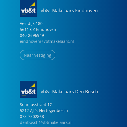
vb&t Makelaars Eindhoven
Vestdijk
180
5611 CZ
Eindhoven
040-2696949
eindhoven@vbtmakelaars.nl
Naar vestiging
vb&t Makelaars Den Bosch
Sonniusstraat
1
G
5212 AJ
's-Hertogenbosch
073-7502868
denbosch@vbtmakelaars.nl