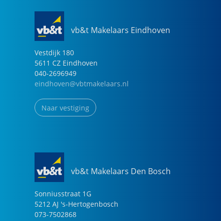
vb&t Makelaars Eindhoven
Vestdijk
180
5611 CZ
Eindhoven
040-2696949
eindhoven@vbtmakelaars.nl
Naar vestiging
vb&t Makelaars Den Bosch
Sonniusstraat
1
G
5212 AJ
's-Hertogenbosch
073-7502868