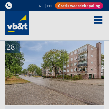
Gratis waardebepaling
NL
|
EN
28
+