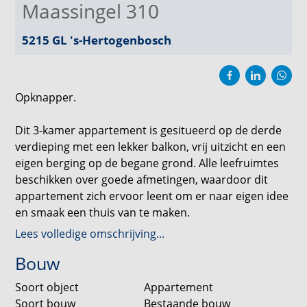
Maassingel 310
5215 GL
's-Hertogenbosch
Opknapper.
Dit 3-kamer appartement is gesitueerd op de derde
verdieping met een lekker balkon, vrij uitzicht en een
eigen berging op de begane grond. Alle leefruimtes
beschikken over goede afmetingen, waardoor dit
appartement zich ervoor leent om er naar eigen idee
en smaak een thuis van te maken.
Lees volledige omschrijving...
De Maassingel ligt erg centraal in ’s-Hertogenbosch.
Bouw
In de directe nabijheid is het winkelcentrum
“Rivierenplein” waar je terecht kunt voor de
Soort object
Appartement
dagelijkse boodschappen. Recreatiegebied de
Soort bouw
Bestaande bouw