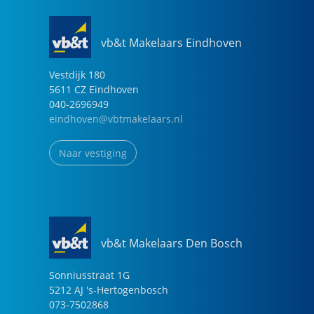
vb&t Makelaars Eindhoven
Vestdijk
180
5611 CZ
Eindhoven
040-2696949
eindhoven@vbtmakelaars.nl
Naar vestiging
vb&t Makelaars Den Bosch
Sonniusstraat
1
G
5212 AJ
's-Hertogenbosch
073-7502868