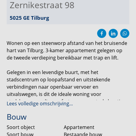
Zernikestraat 98
5025 GE
Tilburg
Wonen op een steenworp afstand van het bruisende
hart van Tilburg. 3-kamer appartement gelegen op
de tweede verdieping bereikbaar met trap en lift.
Gelegen in een levendige buurt, met het
stadscentrum op loopafstand en uitstekende
verbindingen naar openbaar vervoer en
uitvalswegen, is dit de ideale woning voor
stadsbewoners die comfort en een centrale locatie
Lees volledige omschrijving...
zoeken. Grijp je kans en plan snel een bezichtiging
Bouw
om deze unieke woning in Tilburg te ontdekken!
Soort object
Appartement
Begane grond:
Soort bouw
Bestaande bouw