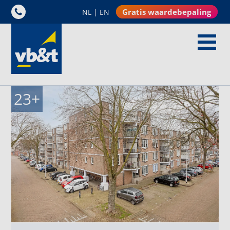
Gratis waardebepaling
NL
|
EN
23
+