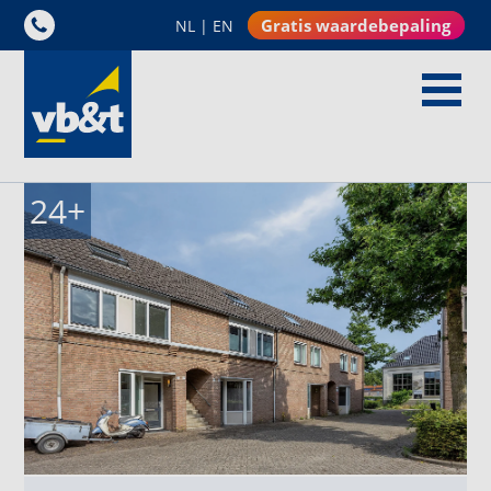
Gratis waardebepaling
NL
|
EN
24
+