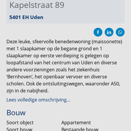
Kapelstraat 89
5401 EH
Uden
Deze leuke, sfeervolle benedenwoning (maissonette)
met 1 slaapkamer op de begane grond en 1
slaapkamer op eerste verdieping is gelegen op
loopafstand van het centrum van Uden en diverse
andere voorzieningen zoals het ziekenhuis
‘Bernhoven’, het openbaar vervoer en diverse
scholen. Ook de ontsluitingswegen, waaronder A50,
zijn in de nabijheid.
Lees volledige omschrijving...
De woning is gebouwd in 1983. En heeft een
Bouw
woonoppervlakte van circa 77 m2.
Soort object
Appartement
De entree van de woning bevindt zich op de begane
Soort bouw
Bestaande bouw