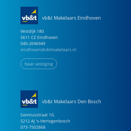
vb&t Makelaars Eindhoven
Vestdijk
180
5611 CZ
Eindhoven
040-2696949
eindhoven@vbtmakelaars.nl
Naar vestiging
vb&t Makelaars Den Bosch
Sonniusstraat
1
G
5212 AJ
's-Hertogenbosch
073-7502868