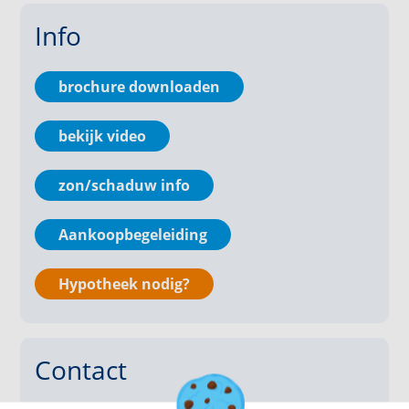
Buitenruimte
Info
De privacy biedende achtertuin is gelegen op het
zuidwesten en biedt volop ruimte voor een terras of
brochure downloaden
groenvoorziening. Achterin de tuin bevindt zich de
stenen garage, voorzien van elektra, en een handige
bekijk video
achterom.
zon/schaduw info
Bijzonderheden
- Kindvriendelijke ligging met speeltuin op
loopafstand
Aankoopbegeleiding
- Royale achtertuin
- Vrijstaand stenen garage
Hypotheek nodig?
- Energielabel C
- 4 slaapkamers
- Het betreft een voormalige huurwoning. Koper
Contact
dient rekening te houden met opknap- en
modernisering werkzaamheden.
- In de koopovereenkomst zullen de volgende NVM-