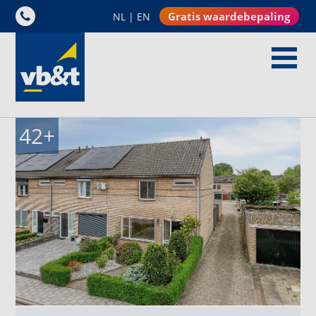
Gratis waardebepaling
NL
|
EN
42
+