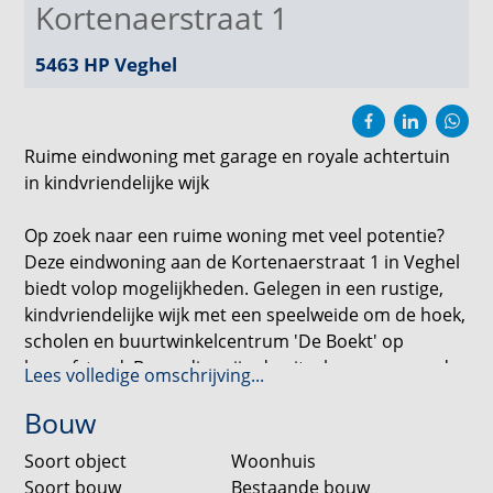
Kortenaerstraat 1
5463 HP
Veghel
Ruime eindwoning met garage en royale achtertuin
in kindvriendelijke wijk
Op zoek naar een ruime woning met veel potentie?
Deze eindwoning aan de Kortenaerstraat 1 in Veghel
biedt volop mogelijkheden. Gelegen in een rustige,
kindvriendelijke wijk met een speelweide om de hoek,
scholen en buurtwinkelcentrum 'De Boekt' op
loopafstand. Bovendien zijn de uitvalswegen naar de
Lees volledige omschrijving...
A50 en N279 snel bereikbaar.
Bouw
Indeling
Soort object
Woonhuis
Soort bouw
Bestaande bouw