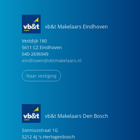
vb&t Makelaars Eindhoven
Vestdijk
180
5611 CZ
Eindhoven
040-2696949
eindhoven@vbtmakelaars.nl
Naar vestiging
vb&t Makelaars Den Bosch
Sonniusstraat
1
G
5212 AJ
's-Hertogenbosch