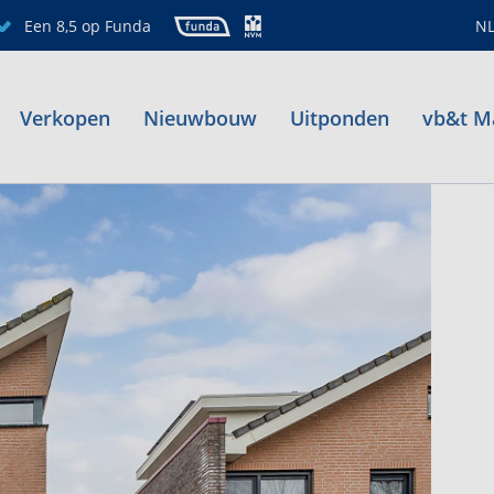
Een 8,5 op Funda
N
Verkopen
Nieuwbouw
Uitponden
vb&t M