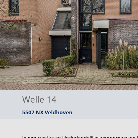
Welle 14
5507 NX
Veldhoven
In een rustige en kindvriendelijke woonomgeving i