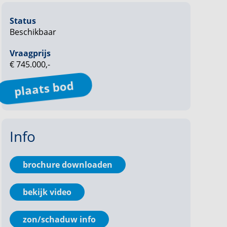
Status
Beschikbaar
Vraagprijs
€ 745.000,-
plaats bod
Info
brochure downloaden
bekijk video
zon/schaduw info