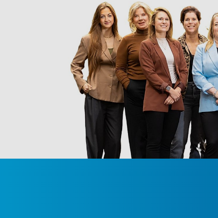
voorzien van airconditioning.
Tuin
De onderhoudsvriendelijke achtertuin (oosten) is
terrasoverkapping en een klein gazon. Houten sch
bevinden zich een houten berging en een poort me
te genieten van het buitenleven.
Omgeving
Deze woning is gunstig gelegen in Oerle, aan de r
kindvriendelijke woonomgeving omringd door be
kinderspeelvoorziening, een basisschool en het b
richting Eindhoven en de snelwegen A2 en A67 zij
Campus, Flight Forum en het Máxima Medisch Cen
Kortom, een verrassend ruime en modern afgewer
Nieuwsgierig geworden? Wij nodigen u graag uit vo