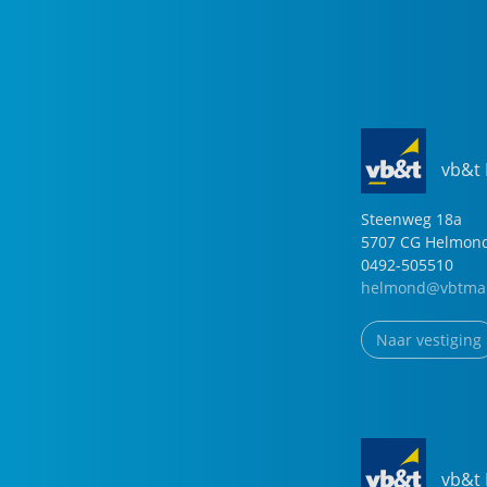
uur. Graag aanmelden voor het open huis!
vb&t
Steenweg
18
a
5707 CG
Helmon
0492-505510
helmond@vbtmak
Naar vestiging
vb&t