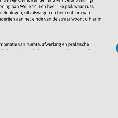
ing aan Welle 14. Een heerlijke plek waar rust,
rzieningen, uitvalswegen en het centrum van
derijen aan het einde van de straat woont u hier in
mbinatie van ruimte, afwerking en praktische
, thuiswerkers en iedereen die comfortabel wil
en luxe keuken (2019), vier slaapkamers, een
 met dakkapel. De begane grond is – met
lledig voorzien van vloerverwarming en afgewerkt
e isolatie (vloer-, spouw- en dakisolatie) en dubbele
ng;