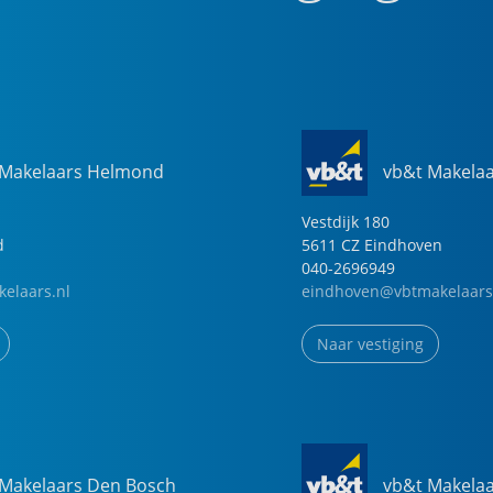
 Makelaars Helmond
vb&t Makela
Vestdijk
180
d
5611 CZ
Eindhoven
040-2696949
elaars.nl
eindhoven@vbtmakelaars
Naar vestiging
 Makelaars Den Bosch
vb&t Makela