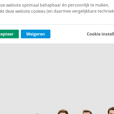
ime slaapkamer aan de achterzijde met
ze website optimaal behapbaar én persoonlijk te maken,
 ruimte is afgewerkt met een PVC-vloer en strak
ikt deze website cookies (en daarmee vergelijkbare techniek
ar is als kantoor, speelkamer of slaapkamer.
geld en voorzien van een ligbad, douchecabine,
cepteer
Weigeren
Cookie instel
beschikt over een tegelvloer, de opstelling van de cv-
tingen voor wasapparatuur. Deze ruimte is
s ontspanningsruimte.
mers. Twee slaapkamers zijn voorzien van
t er één als werkkamer. Op deze verdieping bevindt
ankzij de grote dakkapel is hier een prettige, lichte
ra slaap- of werkkamer. Tevens is deze ruimte