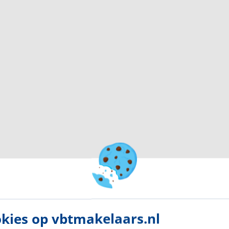
et oosten;
et volledig betegelde toilet met wandcloset en
amer.
ur toegankelijk en vormt het sfeervolle hart van de
nslaande tuindeuren naar de achtertuin en geniet
 visgraatmotief en de strakke wand- en
moderne en warme uitstraling.
-vormige opstelling uit 2019. De keuken biedt
e inbouwapparatuur, waaronder een koelkast,
greerde afzuiging en een oven.
kies op vbtmakelaars.nl