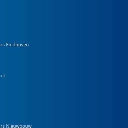
ars Eindhoven
.nl
ars Nieuwbouw