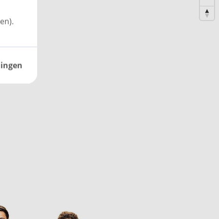
en).
lingen