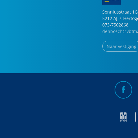
Sonniusstraat
1
G
5212 AJ
's-Herto
073-7502868
denbosch@vbtma
Naar vestiging