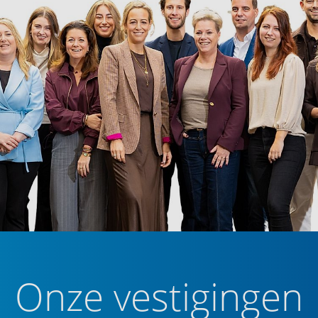
 verzorgd aangelegd met een terras, een
uttingen zorgen voor privacy en achter in de tuin
t achterom. Een fijne buitenruimte om in alle rust
and van Veldhoven. U woont hier in een rustige,
trokken buurtbewoners en jonge gezinnen. Met een
uitengebied op korte afstand. De verbindingen
n uitstekend. Daarnaast zijn ASML, de High Tech
trum eenvoudig per fiets bereikbaar.
kte woning op een uitstekende locatie.
Onze vestigingen
or het open huis op 28 februari van 13:00 tot 17:00