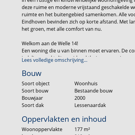
deze ruime en moderne vrijstaand geschakelde won
ruimte en het buitengebied samenkomen. Alle voo
Eindhoven bevinden zich op korte afstand. Met lan
het groen, met alle comfort van nu.
Welkom aan de Welle 14!
Een woning die u van binnen moet ervaren. De co
indeling maakt dit een ideaal thuis voor gezinnen
Lees volledige omschrijving...
wonen in een rustige omgeving.
Bouw
De woning beschikt over een royale woonkamer, e
Soort object
Woonhuis
multifunctionele ruimte en een zeer ruime zolder
Soort bouw
Bestaande bouw
uitzondering van de multifunctionele ruimte – vo
Bouwjaar
2000
met een fraaie PVC- visgraatvloer. Dankzij de goed
Soort dak
Lessenaardak
beglazing beschikt de woning over energielabel B.
Oppervlakten en inhoud
Bijzonderheden
Woonoppervlakte
177
m²
- Vrijstaand geschakelde woning met ruime indeli