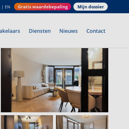
Gratis waardebepaling
Mijn dossier
L
|
EN
akelaars
Diensten
Nieuws
Contact