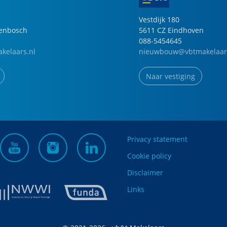
Vestdijk
180
genbosch
5611 CZ
Eindhoven
088-5454645
kelaars.nl
nieuwbouw@vbtmakelaar
Naar vestiging
Privacy statement
Cookie policy
Disclaimer
Links