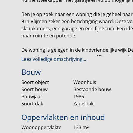
Ben je op zoek naar een woning die je geheel na
9 in Vlijmen zeker een bezichtiging waard. Deze v
slaapkamers, een garage en een fijne tuin. Een ide
naar ruimte én potentie.
De woning is gelegen in de kindvriendelijke wijk 
loopafstand van het centrum van Vlijmen voor de
Lees volledige omschrijving...
vind je diverse speeltuintjes, sportverenigingen 
Bouw
minuten de uitvalswegen richting ’s-Hertogenbosc
Soort object
Woonhuis
Begane grond
Soort bouw
Bestaande bouw
Op de oprit is ruimte voor minimaal 1 auto en ook
Bouwjaar
1986
Via de oprit bereik je de garage en de voordeur v
Soort dak
Zadeldak
In de hal bevinden zich de meterkast, het toilet 
Oppervlakten en inhoud
hier loop je door naar de woonkamer. De doorzo
Woonoppervlakte
133
m²
comfortabele zithoek en aan de achterzijde plaats 