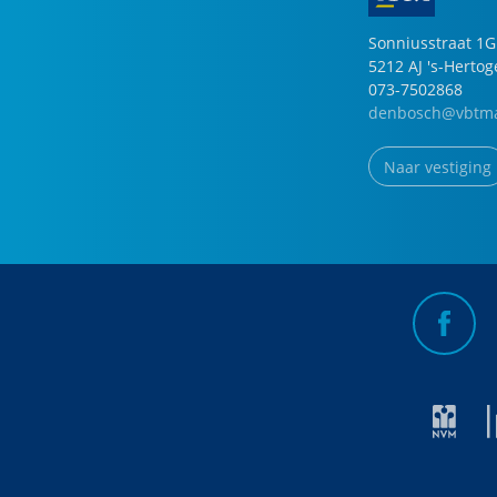
Sonniusstraat
1
G
5212 AJ
's-Herto
073-7502868
denbosch@vbtma
Naar vestiging