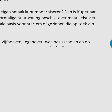
ar eigen smaak kunt moderniseren? Dan is Kuperlaan
oormalige huurwoning beschikt over maar liefst vier
ale basis voor starters of gezinnen die op zoek zijn
De Vijfhoeven, tegenover twee basisscholen en op
 dagelijkse boodschappen. In de directe omgeving
en kinderopvang. Daarnaast bereik je binnen enkele
h en Waalwijk.
 in de straat zijn voldoende parkeermogelijkheden.
an de woning.
en de trapopgang naar de eerste verdieping. Vanuit
nwoonkamer biedt aan de voorzijde ruimte voor een
voor een eettafel met zicht op de tuin. De keuken is