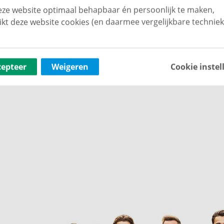
ze website optimaal behapbaar én persoonlijk te maken,
ikt deze website cookies (en daarmee vergelijkbare techniek
cepteer
Weigeren
Cookie instel
 en Waalwijk.
n renovatiewerkzaamheden.
M-clausules opgenomen worden: asbestclausule,
d worden bij OWK notarissen te Vught.