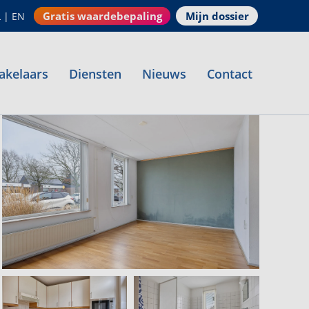
Gratis waardebepaling
Mijn dossier
L
|
EN
akelaars
Diensten
Nieuws
Contact