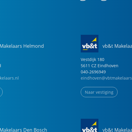
 Makelaars Helmond
vb&t Makela
Vestdijk
180
d
5611 CZ
Eindhoven
040-2696949
elaars.nl
eindhoven@vbtmakelaars
Naar vestiging
 Makelaars Den Bosch
vb&t Makela