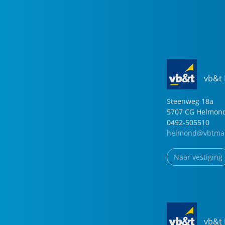
vb&t
Steenweg
18
a
5707 CG
Helmon
0492-505510
helmond@vbtmak
Naar vestiging
vb&t