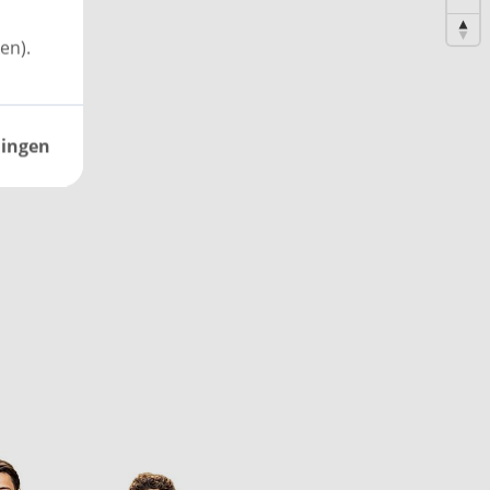
en).
lingen