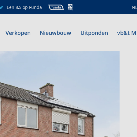
Een 8,5 op Funda
N
Verkopen
Nieuwbouw
Uitponden
vb&t M