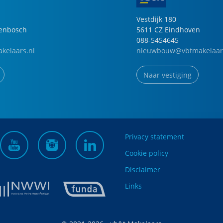
Vestdijk
180
genbosch
5611 CZ
Eindhoven
088-5454645
kelaars.nl
nieuwbouw@vbtmakelaar
Naar vestiging
Privacy statement
Cookie policy
Disclaimer
Links