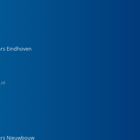
ars Eindhoven
.nl
ars Nieuwbouw