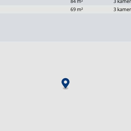
84
m²
3 kame
69
m²
3 kame