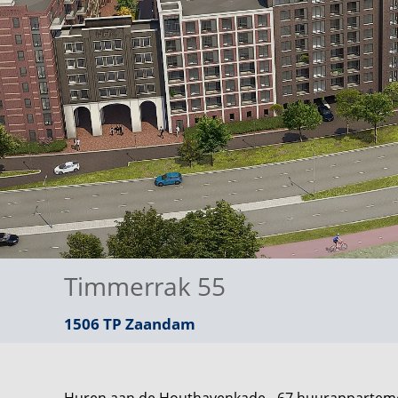
Timmerrak 55
1506 TP
Zaandam
Huren aan de Houthavenkade - 67 huurapparteme