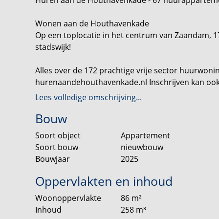
Wonen aan de Houthavenkade
Op een toplocatie in het centrum van Zaandam, 1
stadswijk!
Alles over de 172 prachtige vrije sector huurwon
hurenaandehouthavenkade.nl Inschrijven kan ook 
Lees volledige omschrijving...
Dit is Houthavenkade
Bouw
Ten zuiden van het centrum en pal aan het water
prachtige toevoeging aan de binnenstad van Zaa
Soort object
Appartement
3 of 4 kamers op een toplocatie in de stad. Het p
Soort bouw
nieuwbouw
van het blok van fase 1 komt een commerciële uni
Bouwjaar
2025
Vanuit de appartementen kijk je uit over de kade, 
Oppervlakten en inhoud
van fraaie vergezichten en uitzicht op een pracht
Woonoppervlakte
86
m²
biedt innovatieve oplossingen voor deelmobilitei
Inhoud
258
m³
huren.