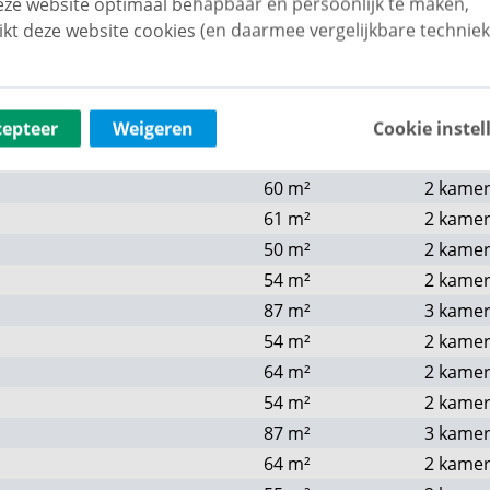
ze website optimaal behapbaar én persoonlijk te maken,
61
m²
2 kame
ikt deze website cookies (en daarmee vergelijkbare techniek
51
m²
2 kame
50
m²
2 kame
54
m²
2 kame
87
m²
3 kame
cepteer
Weigeren
Cookie instel
72
m²
2 kame
60
m²
2 kame
61
m²
2 kame
50
m²
2 kame
54
m²
2 kame
87
m²
3 kame
54
m²
2 kame
64
m²
2 kame
54
m²
2 kame
87
m²
3 kame
64
m²
2 kame