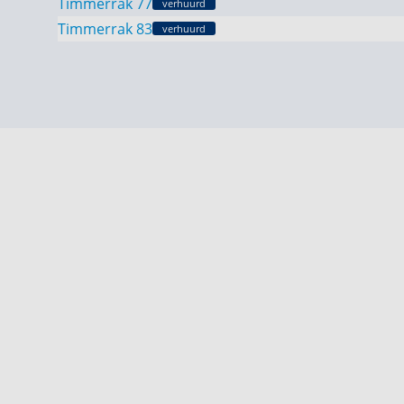
Timmerrak 77
verhuurd
Timmerrak 83
verhuurd