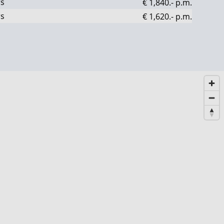
rs
€ 1,840.-
p.m.
rs
€ 1,620.-
p.m.