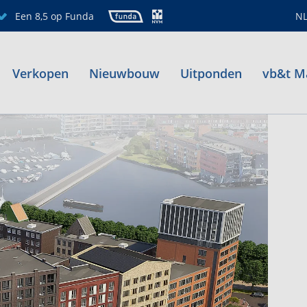
Een 8,5 op Funda
N
Verkopen
Nieuwbouw
Uitponden
vb&t M