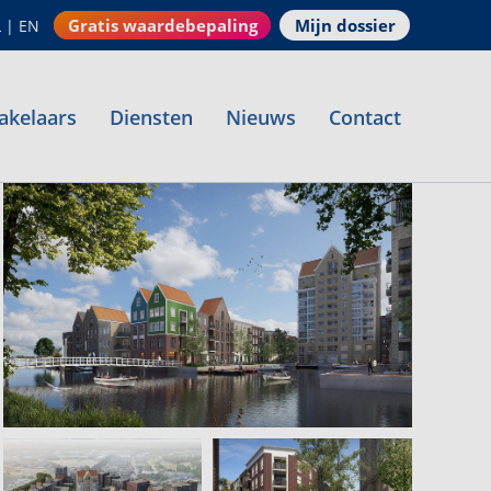
Gratis waardebepaling
Mijn dossier
L
|
EN
akelaars
Diensten
Nieuws
Contact