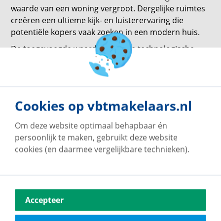
waarde van een woning vergroot. Dergelijke ruimtes
creëren een ultieme kijk- en luisterervaring die
potentiële kopers vaak zoeken in een modern huis.
De toegevoegde waarde van deze technologische
upgrades kan variëren afhankelijk van de locatie, de
doelmarkt en de huidige vastgoedtrends.
Desondanks is het duidelijk dat investeren in de
technologische infrastructuur van een woning de
Cookies op vbtmakelaars.nl
algehele waarde ervan verbetert. Deze voorbeelden
kunnen als inspiratie dienen om op innovatieve wijze
Om deze website optimaal behapbaar én
technologie in de leefruimte te integreren.
persoonlijk te maken, gebruikt deze website
cookies (en daarmee vergelijkbare technieken).
Invloed van snelle internetverbindingen en
digitale infrastructuur
De rol van geavanceerde internettechnologieën zoals
glasvezel en 5G in moderne huizen is belangrijk voor
Accepteer
zowel werk als ontspanning. Deze technologieën
stellen bewoners in staat om een breed aanbod aan