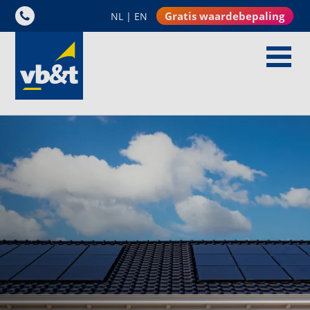
Gratis waardebepaling
NL
|
EN