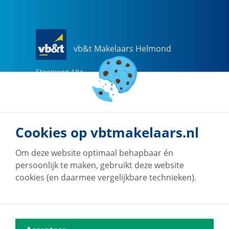
vb&t Makelaars Helmond
Steenweg
18
a
5707 CG
Helmond
0492-505510
helmond@vbtmakelaars.nl
Cookies op vbtmakelaars.nl
Naar vestiging
Om deze website optimaal behapbaar én
persoonlijk te maken, gebruikt deze website
cookies (en daarmee vergelijkbare technieken).
vb&t Makelaars Eindhoven
Vestdijk
180
5611 CZ
Eindhoven