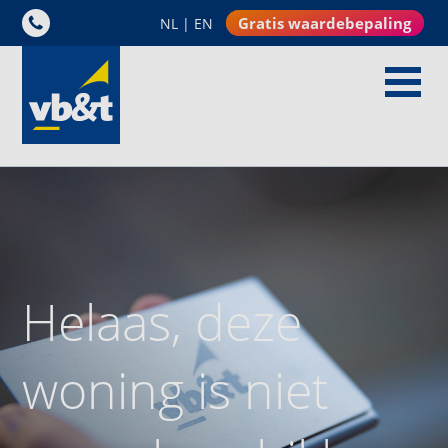
Gratis waardebepaling
NL
|
EN
Helaas, deze
woning is niet