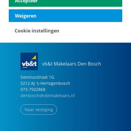
Accepteer
040-2696949
eindhoven@vbtmakelaars.nl
Weigeren
Naar vestiging
Cookie instellingen
vb&t Makelaars Den Bosch
Sonniusstraat
1
G
5212 AJ
's-Hertogenbosch
073-7502868
denbosch@vbtmakelaars.nl
Naar vestiging