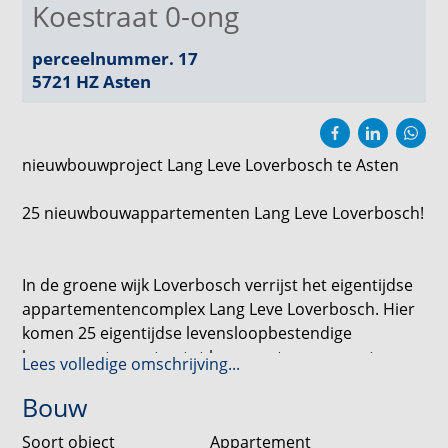
Koestraat 0-ong
perceelnummer. 17
5721 HZ
Asten
nieuwbouwproject Lang Leve Loverbosch te Asten
25 nieuwbouwappartementen Lang Leve Loverbosch!
In de groene wijk Loverbosch verrijst het eigentijdse
appartementencomplex Lang Leve Loverbosch. Hier
komen 25 eigentijdse levensloopbestendige
koopappartementen tot leven, ontworpen met oog
Lees volledige omschrijving...
voor de toekomst. Of je nu starter bent, samen een
Bouw
nieuwe stap zet of juist kleiner en comfortabeler wilt
wonen: dit is een plek waar je je leven lang met
Soort object
Appartement