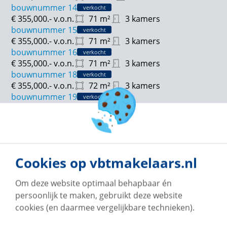
bouwnummer 14
verkocht
Berging:
€ 355,000.-
v.o.n.
71
m²
3 kamers
ca. 5 m²
bouwnummer 15
verkocht
€ 355,000.-
v.o.n.
71
m²
3 kamers
langleveloverbosch.nl
bouwnummer 16
verkocht
€ 355,000.-
v.o.n.
71
m²
3 kamers
bouwnummer 18
verkocht
€ 355,000.-
v.o.n.
72
m²
3 kamers
bouwnummer 19
verkocht
€ 445,900.-
v.o.n.
94
m²
3 kamers
bouwnummer 20
verkocht
€ 349,900.-
v.o.n.
66
m²
3 kamers
bouwnummer 21
verkocht
€ 355,000.-
v.o.n.
69
m²
3 kamers
Cookies op vbtmakelaars.nl
bouwnummer 22
Verkocht onder voorbehoud
€ 610,900.-
v.o.n.
142
m²
4 kamers
Om deze website optimaal behapbaar én
bouwnummer 23
verkocht
persoonlijk te maken, gebruikt deze website
€ 355,000.-
v.o.n.
69
m²
3 kamers
cookies (en daarmee vergelijkbare technieken).
bouwnummer 24
verkocht
€ 349,900.-
v.o.n.
66
m²
3 kamers