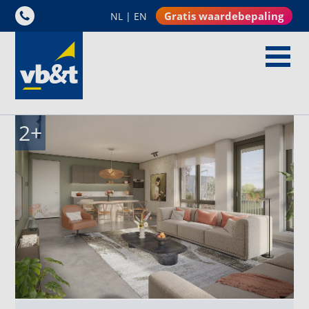
Gratis waardebepaling
NL
|
EN
2
+