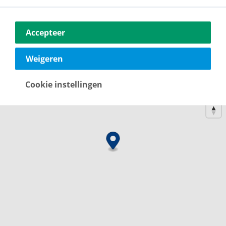
bouwnummer 25
verkocht
€ 445,900.-
v.o.n.
97
m²
3 kamers
Accepteer
Weigeren
Cookie instellingen