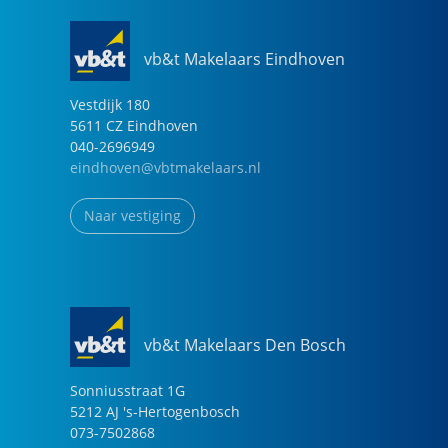
vb&t Makelaars Eindhoven
Vestdijk
180
5611 CZ
Eindhoven
040-2696949
eindhoven@vbtmakelaars.nl
Naar vestiging
vb&t Makelaars Den Bosch
Sonniusstraat
1
G
5212 AJ
's-Hertogenbosch
073-7502868