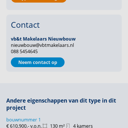
Van startersappartementen tot royaal penthouse:
welk type appartement past het beste bij jouw
levensstijl? Ontdek het nu en laat je verrassen door
Contact
de mogelijkheden!
vb&t Makelaars Nieuwbouw
3-kamerappartement Type C
nieuwbouw@vbtmakelaars.nl
088 5454645
Appartementen: 10-17-1925
Neem contact op
Gebruiksoppervlak: ca. 94/97 m²
Balkon zonder geluidsscherm: ca 8m²
10-17-19-25
Andere eigenschappen van dit type in dit
project
Parkeren:
bouwnummer 1
Parkeren op privéparkeerplaats
€ 610,900.-
v.o.n.
130
m²
4 kamers