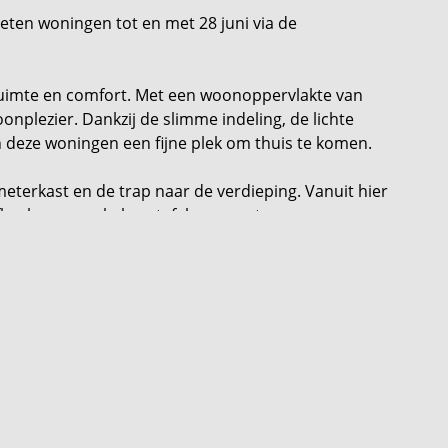
rieten woningen tot en met 28 juni via de
ruimte en comfort. Met een woonoppervlakte van
onplezier. Dankzij de slimme indeling, de lichte
n deze woningen een fijne plek om thuis te komen.
meterkast en de trap naar de verdieping. Vanuit hier
efkeuken, waar koken, tafelen en ontspannen
en achterzijde zorgen voor veel daglicht en een
ortabele slaapkamers, waaronder een ruime master
elbare zolderverdieping biedt volop mogelijkheden
mte of thuiswerkplek.
 en passend binnen de dorpse omgeving. De
materialen en opvallende accenten zorgt voor een