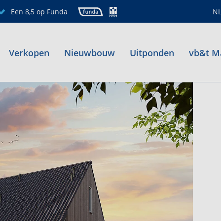
Een 8,5 op Funda
N
Verkopen
Nieuwbouw
Uitponden
vb&t M