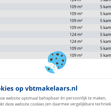
a de A2, A58 en A50Voor iedereen die houdt van
109
m²
5 kam
digheid van de stad te missen.
109
m²
5 kam
109
m²
5 kam
109
m²
5 kam
124
m²
5 kam
124
m²
5 kam
109
m²
5 kam
109
m²
5 kam
124
m²
5 kam
124
m²
5 kam
81
m²
4 kam
81
m²
4 kam
kies op vbtmakelaars.nl
124
m²
5 kam
124
m²
5 kam
ze website optimaal behapbaar én persoonlijk te maken,
81
m²
4 kam
ikt deze website cookies (en daarmee vergelijkbare techniek
81
m²
4 kam