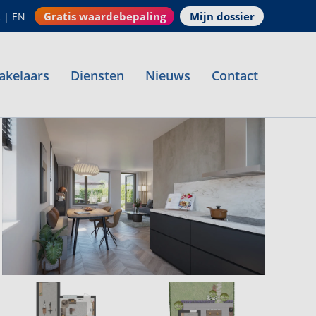
Gratis waardebepaling
Mijn dossier
L
|
EN
akelaars
Diensten
Nieuws
Contact