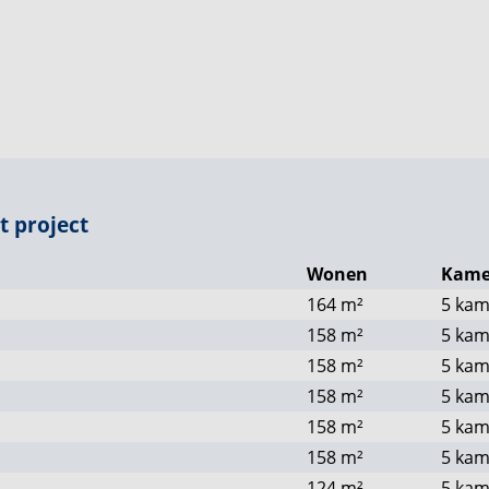
voorzien van een aangebouwde berging en oprit voor
de geliefde woonwijk Aarlesche Erven. Een wijk die
r en prettige woonomgeving. Hier woon je aan de
n, terwijl je toch verrassend centraal woont.
t project
 In deze nieuwe fase komen 34 grondgebonden
pen. Je kunt kiezen uit hoek- en tussenwoningen,
Wonen
Kame
dige woningen. Dankzij dit brede aanbod is er
164
m²
5 kam
n passende woning en ontstaat er een prettige,
158
m²
5 kam
158
m²
5 kam
158
m²
5 kam
158
m²
5 kam
tussen stad en land. Met de dynamiek van
e hoek en tegelijkertijd de rust en ruimte van het
158
m²
5 kam
 niet! Je woont hier lekker centraal, nabij het
124
m²
5 kam