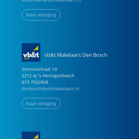
Naar vestiging
vb&t Makelaars Den Bosch
Sonniusstraat
1
G
5212 AJ
's-Hertogenbosch
073-7502868
denbosch@vbtmakelaars.nl
Naar vestiging