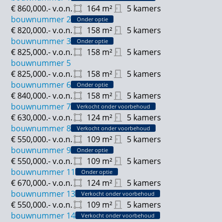
€ 860,000.-
v.o.n.
164
m²
5 kamers
missen.
bouwnummer 2
Onder optie
€ 820,000.-
v.o.n.
158
m²
5 kamers
De verkoop is gestart, schrijf je in voor jouw
bouwnummer 3
Onder optie
favorieten woningen tot en met 28 juni via de
€ 825,000.-
v.o.n.
158
m²
5 kamers
projectwebsite hoven-aarlesche-erven. nl
bouwnummer 5
€ 825,000.-
v.o.n.
158
m²
5 kamers
bouwnummer 6
Onder optie
€ 840,000.-
v.o.n.
158
m²
5 kamers
bouwnummer 7
Verkocht onder voorbehoud
€ 630,000.-
v.o.n.
124
m²
5 kamers
bouwnummer 8
Verkocht onder voorbehoud
€ 550,000.-
v.o.n.
109
m²
5 kamers
bouwnummer 9
Onder optie
€ 550,000.-
v.o.n.
109
m²
5 kamers
bouwnummer 11
Onder optie
€ 670,000.-
v.o.n.
124
m²
5 kamers
bouwnummer 13
Verkocht onder voorbehoud
€ 550,000.-
v.o.n.
109
m²
5 kamers
bouwnummer 14
Verkocht onder voorbehoud