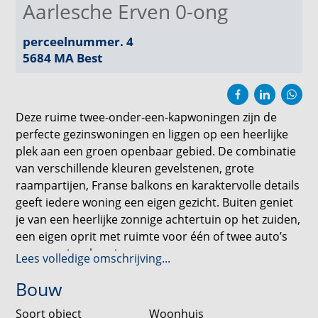
Aarlesche Erven 0-ong
perceelnummer. 4
5684 MA
Best
Deze ruime twee-onder-een-kapwoningen zijn de
perfecte gezinswoningen en liggen op een heerlijke
plek aan een groen openbaar gebied. De combinatie
van verschillende kleuren gevelstenen, grote
raampartijen, Franse balkons en karaktervolle details
geeft iedere woning een eigen gezicht. Buiten geniet
je van een heerlijke zonnige achtertuin op het zuiden,
een eigen oprit met ruimte voor één of twee auto’s
en een ruime berging.
Lees volledige omschrijving...
Bouw
Binnen draait alles om comfortabel samenleven. Met
circa 158 m² woonoppervlakte heb je alle ruimte voor
Soort object
Woonhuis