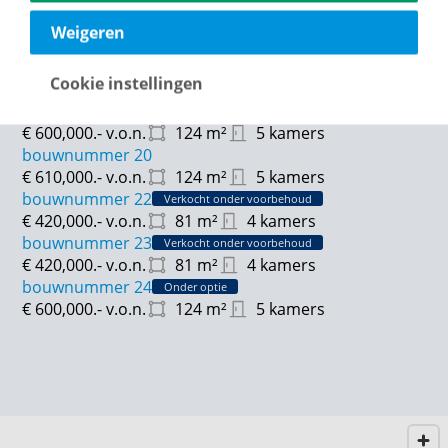
€ 600,000.-
v.o.n.
124
m²
5 kamers
bouwnummer 32
Verkocht onder voorbehoud
Weigeren
€ 420,000.-
v.o.n.
81
m²
4 kamers
bouwnummer 33
Onder optie
Cookie instellingen
€ 420,000.-
v.o.n.
81
m²
4 kamers
bouwnummer 34
Onder optie
€ 600,000.-
v.o.n.
124
m²
5 kamers
bouwnummer 20
€ 610,000.-
v.o.n.
124
m²
5 kamers
bouwnummer 22
Verkocht onder voorbehoud
€ 420,000.-
v.o.n.
81
m²
4 kamers
bouwnummer 23
Verkocht onder voorbehoud
€ 420,000.-
v.o.n.
81
m²
4 kamers
bouwnummer 24
Onder optie
€ 600,000.-
v.o.n.
124
m²
5 kamers