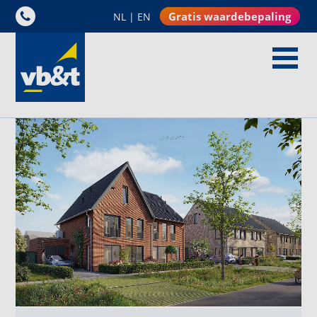
Gratis waardebepaling
NL
|
EN