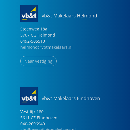
vb&t Makelaars Helmond
Steenweg
18
a
5707 CG
Helmond
0492-505510
helmond@vbtmakelaars.nl
Naar vestiging
vb&t Makelaars Eindhoven
Vestdijk
180
5611 CZ
Eindhoven
040-2696949
eindhoven@vbtmakelaars.nl