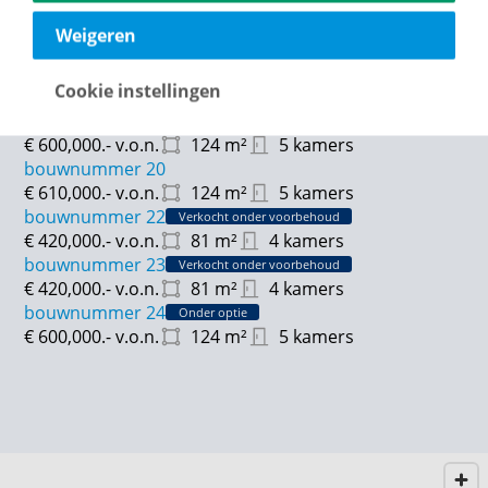
€ 600,000.-
v.o.n.
124
m²
5 kamers
bouwnummer 32
Verkocht onder voorbehoud
Weigeren
€ 420,000.-
v.o.n.
81
m²
4 kamers
bouwnummer 33
Onder optie
Cookie instellingen
€ 420,000.-
v.o.n.
81
m²
4 kamers
bouwnummer 34
Onder optie
€ 600,000.-
v.o.n.
124
m²
5 kamers
bouwnummer 20
€ 610,000.-
v.o.n.
124
m²
5 kamers
bouwnummer 22
Verkocht onder voorbehoud
€ 420,000.-
v.o.n.
81
m²
4 kamers
bouwnummer 23
Verkocht onder voorbehoud
€ 420,000.-
v.o.n.
81
m²
4 kamers
bouwnummer 24
Onder optie
€ 600,000.-
v.o.n.
124
m²
5 kamers