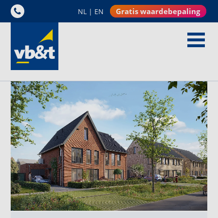
Gratis waardebepaling
NL
|
EN