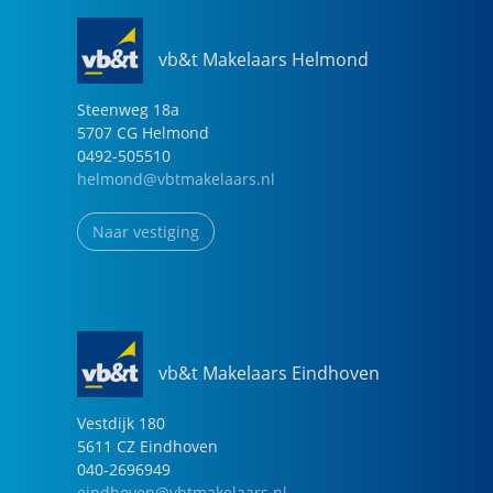
vb&t Makelaars Helmond
Steenweg
18
a
5707 CG
Helmond
0492-505510
helmond@vbtmakelaars.nl
Naar vestiging
vb&t Makelaars Eindhoven
Vestdijk
180
5611 CZ
Eindhoven
040-2696949
eindhoven@vbtmakelaars.nl