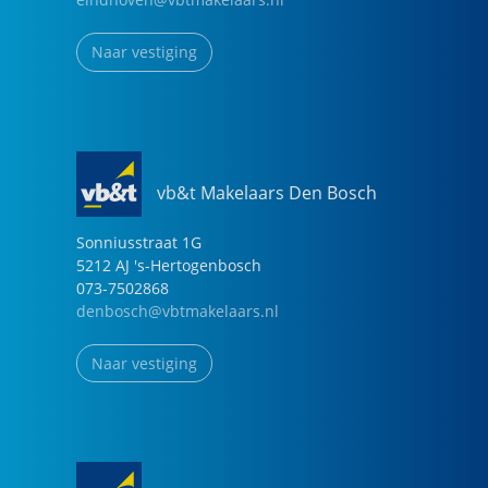
Naar vestiging
vb&t Makelaars Den Bosch
Sonniusstraat
1
G
5212 AJ
's-Hertogenbosch
073-7502868
denbosch@vbtmakelaars.nl
Naar vestiging