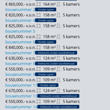
€ 860,000.-
v.o.n.
164
m²
5 kamers
missen.
bouwnummer 2
Onder optie
€ 820,000.-
v.o.n.
158
m²
5 kamers
De verkoop is gestart, schrijf je in voor jouw
bouwnummer 4
Onder optie
favorieten woningen tot en met 28 juni via de
€ 825,000.-
v.o.n.
158
m²
5 kamers
projectwebsite hoven-aarlesche-erven. nl
bouwnummer 5
€ 825,000.-
v.o.n.
158
m²
5 kamers
bouwnummer 6
Onder optie
€ 840,000.-
v.o.n.
158
m²
5 kamers
bouwnummer 7
Verkocht onder voorbehoud
€ 630,000.-
v.o.n.
124
m²
5 kamers
bouwnummer 8
Verkocht onder voorbehoud
€ 550,000.-
v.o.n.
109
m²
5 kamers
bouwnummer 9
Onder optie
€ 550,000.-
v.o.n.
109
m²
5 kamers
bouwnummer 11
Onder optie
€ 670,000.-
v.o.n.
124
m²
5 kamers
bouwnummer 13
Verkocht onder voorbehoud
€ 550,000.-
v.o.n.
109
m²
5 kamers
bouwnummer 14
Verkocht onder voorbehoud