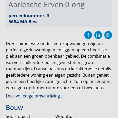
Aarlesche Erven 0-ong
perceelnummer. 3
5684 MA
Best
Deze ruime twee-onder-een-kapwoningen zijn de
perfecte gezinswoningen en liggen op een heerlijke
plek aan een groen openbaar gebied. De combinatie
van verschillende kleuren gevelstenen, grote
raampartijen, Franse balkons en karaktervolle details
geeft iedere woning een eigen gezicht. Buiten geniet
je van een heerlijke zonnige achtertuin op het zuiden,
een eigen oprit met ruimte voor één of twee auto’s
en een ruime berging.
Lees volledige omschrijving...
Bouw
Binnen draait alles om comfortabel samenleven. Met
circa 158 m² woonoppervlakte heb je alle ruimte voor
Soort object
Woonhuis