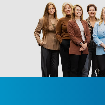
Badkamer en toilet
De badkamer is recent volledig vernieuwd en voorz
separaat en ook helemaal vernieuwd, bereikbaar vi
Locatie
De ligging van dit appartement is bijzonder gunsti
Woensel, een groene en levendige omgeving met e
korte afstand bevindt zich het bruisende centrum
aanbod aan winkels, restaurants, cafés en culture
Voor de dagelijkse boodschappen kunt u terecht 
de directe omgeving. Ook Winkelcentrum WoensXL l
winkelaanbod. Daarnaast zijn scholen, sportfacil
in de buurt.