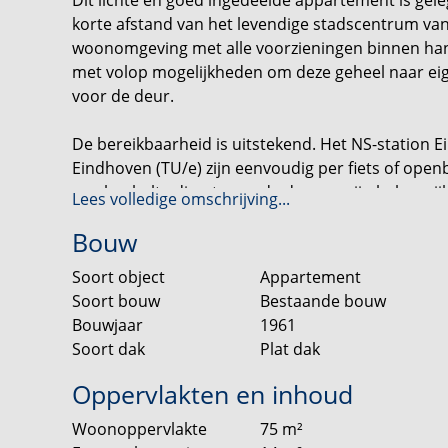
korte afstand van het levendige stadscentrum van 
woonomgeving met alle voorzieningen binnen han
met volop mogelijkheden om deze geheel naar eige
voor de deur.
De bereikbaarheid is uitstekend. Het NS-station E
Eindhoven (TU/e) zijn eenvoudig per fiets of open
een bushalte direct voor de deur en zijn belangri
Lees volledige omschrijving...
ring van Eindhoven snel bereikbaar, wat zorgt voo
Bouw
A2, A50 en A58.
Soort object
Appartement
Bijzonderheden:
Soort bouw
Bestaande bouw
- Gelegen op de 2e verdieping;
Bouwjaar
1961
- Drie slaapkamers;
Soort dak
Plat dak
- Recentelijk vernieuwde badkamer en toiletruimt
- Twee balkons met zowel ochtend- als avondzon;
Oppervlakten en inhoud
- Privéberging in het souterrain;
Woonoppervlakte
75
m²
- Gratis parkeergelegenheid en een bushalte voor