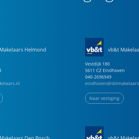
 Makelaars Helmond
vb&t Makela
Vestdijk
180
d
5611 CZ
Eindhoven
040-2696949
elaars.nl
eindhoven@vbtmakelaars
Naar vestiging
 Makelaars Den Bosch
vb&t Makela