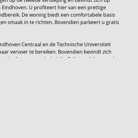
Eindhoven. U profiteert hier van een prettige
dbereik. De woning biedt een comfortabele basis
n smaak in te richten. Bovendien parkeert u gratis
indhoven Centraal en de Technische Universiteit
baar vervoer te bereiken. Bovendien bevindt zich
jke uitvalswegen zoals de John F. Kennedylaan en de
r een vlotte verbinding richting onder andere de
e;
 de deur;