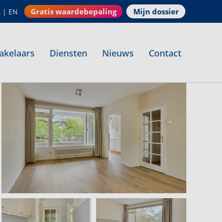
Gratis waardebepaling
Mijn dossier
L
|
EN
akelaars
Diensten
Nieuws
Contact