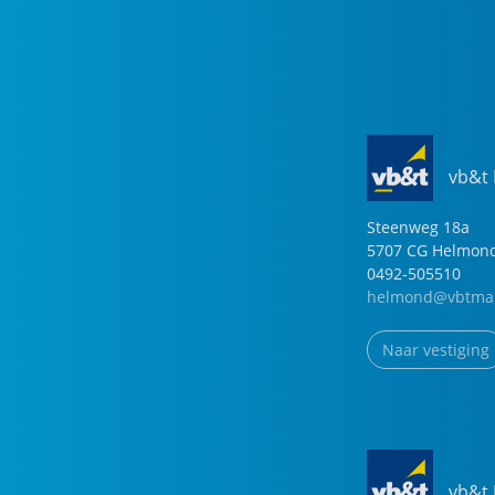
vb&t
Steenweg
18
a
5707 CG
Helmon
0492-505510
helmond@vbtmak
Naar vestiging
vb&t