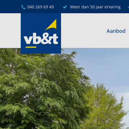
040 269 69 49
Meer dan 50 jaar ervaring
Aanbod