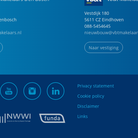
Vestdijk
180
genbosch
5611 CZ
Eindhoven
088-5454645
kelaars.nl
nieuwbouw@vbtmakelaar
Naar vestiging
Privacy statement
Cookie policy
Disclaimer
Links