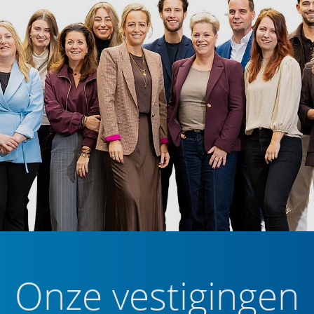
ien van een douche en wastafel. Het toilet is
a de hal en beschikt over een closet en fonteintje.
g en veelzijdig. U woont hier in het stadsdeel
en uitstekende mix van voorzieningen en rust. Op
 van Eindhoven, waar u terecht kunt voor een breed
le voorzieningen.
bij de Woenselse Markt en diverse supermarkten in
igt op korte afstand en biedt een uitgebreid
iteiten en zorgvoorzieningen ruim vertegenwoordigd
Onze vestigingen