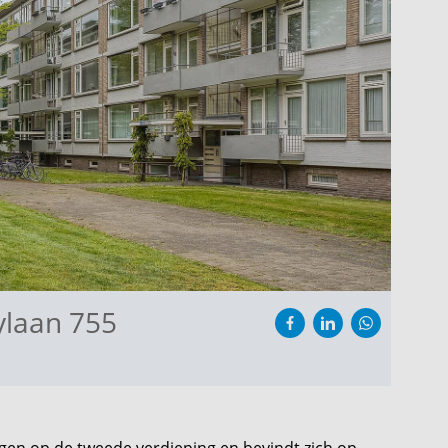
laan 755
egen op de tweede verdieping en bevindt zich op