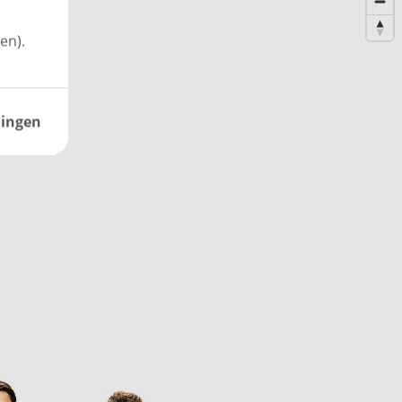
en).
lingen