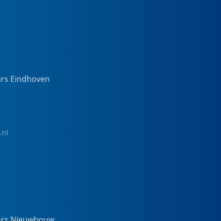
ars Eindhoven
.nl
ars Nieuwbouw