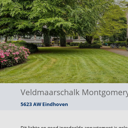
Veldmaarschalk Montgomery
5623 AW
Eindhoven
Dit lichte en goed ingedeelde appartement is gel