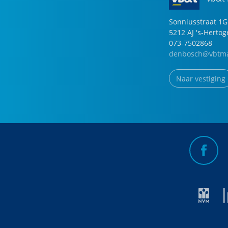
Sonniusstraat
1
G
5212 AJ
's-Herto
073-7502868
denbosch@vbtma
Naar vestiging