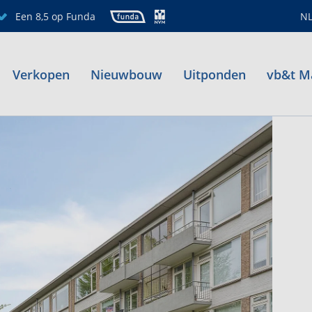
Een 8,5 op Funda
N
Verkopen
Nieuwbouw
Uitponden
vb&t M