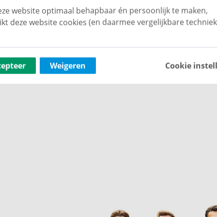
ze website optimaal behapbaar én persoonlijk te maken,
ikt deze website cookies (en daarmee vergelijkbare techniek
ettige lichtinval dankzij de grote raampartijen
er heeft u direct toegang tot het balkon aan de
cepteer
Weigeren
Cookie instel
ijk van de middag- en avondzon kunt genieten. Aan
al voor een kop koffie in de ochtendzon.
irecte verbinding met de woonkamer en het balkon
n spoelbak en diverse inbouwapparatuur. Dankzij het
 ventilatie. Ook hier bevindt zich een praktische
 een tweepersoonsbed en kastruimte. Via deze
de slaapkamer beschikt over een eigen wastafel en
er is multifunctioneel en kan perfect dienen als