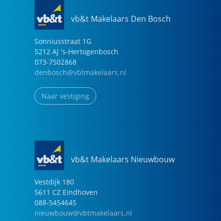
vb&t Makelaars Den Bosch
Sonniusstraat
1
G
5212 AJ
's-Hertogenbosch
073-7502868
denbosch@vbtmakelaars.nl
Naar vestiging
vb&t Makelaars Nieuwbouw
Vestdijk
180
5611 CZ
Eindhoven
088-5454645
nieuwbouw@vbtmakelaars.nl