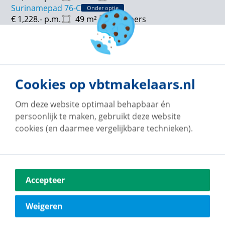
Surinamepad 76-C
Onder optie
€ 1,228.-
p.m.
49
m²
2 kamers
Surinamepad 80-K
Onder optie
€ 1,228.-
p.m.
50
m²
2 kamers
Surinamepad 86-G
Onder optie
€ 1,228.-
p.m.
54
m²
2 kamers
Surinamepad 88-D
Onder optie
Cookies op vbtmakelaars.nl
€ 1,228.-
p.m.
50
m²
2 kamers
Om deze website optimaal behapbaar én
persoonlijk te maken, gebruikt deze website
cookies (en daarmee vergelijkbare technieken).
Accepteer
Weigeren