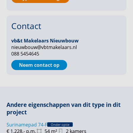
Bamboo biedt meer dan alleen een fijne woning. Zo
zijn er een parkeerhub, gedeelde dakterrassen en 3
eigen plekken in de fietsenstalling. Ideaal, want in
Contact
Haarlem doe je alles het liefst op de fiets. En dan de
omgeving! Geworteld in Rootz leef je in het groen,
met een paviljoen, wandelpaden en zitjes waar je de
vb&t Makelaars Nieuwbouw
buren tegenkomt. Dat is pas thuiskomen.
nieuwbouw@vbtmakelaars.nl
088 5454645
Wil je meer informatie of wil je je inschrijven? Neem
Neem contact op
dan een kijkje op de projectwebsite www.
hureninrootzhaarlem . nl of neem contact op met de
makelaar.
Andere eigenschappen van dit type in dit
project
Surinamepad 74-F
Onder optie
€ 1,228.-
p.m.
54
m²
2 kamers