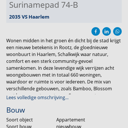
Surinamepad 74-B
2035 VS
Haarlem
Wonen midden in het groen én dicht bij de stad krijgt
een nieuwe betekenis in Rootz, de gloednieuwe
woonbuurt in Haarlem, Schalkwijk waar natuur,
comfort en een sterk community-gevoel
samenkomen. In deze levendige wijk verrijzen acht
woongebouwen met in totaal 660 woningen,
waardoor er ruimte is voor iedereen. De mix van
verschillende gebouwen, zoals Bamboo, Blossom
met koopappartementen en Seasons met een
Lees volledige omschrijving...
gastenhuis en lichte zorgwoningen, zorgt ervoor dat
Bouw
jong en oud, huurders en kopers, elkaar hier
moeiteloos ontmoeten en samen een buurt vormen.
Soort object
Appartement
Soort bouw
nieuwbouw