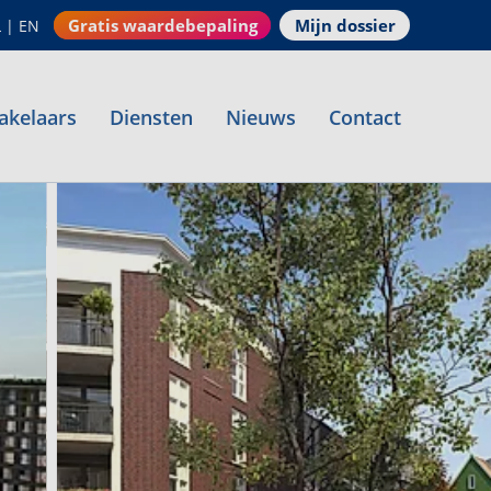
Gratis waardebepaling
Mijn dossier
L
|
EN
akelaars
Diensten
Nieuws
Contact