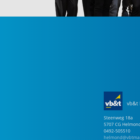
vb&t
Steenweg
18
a
5707 CG
Helmon
0492-505510
helmond@vbtmak