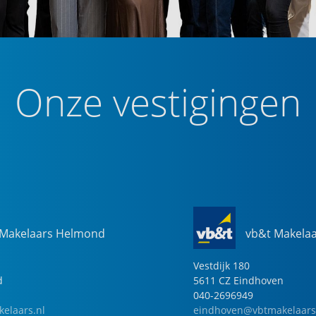
Onze vestigingen
 Makelaars Helmond
vb&t Makela
Vestdijk
180
d
5611 CZ
Eindhoven
040-2696949
elaars.nl
eindhoven@vbtmakelaars