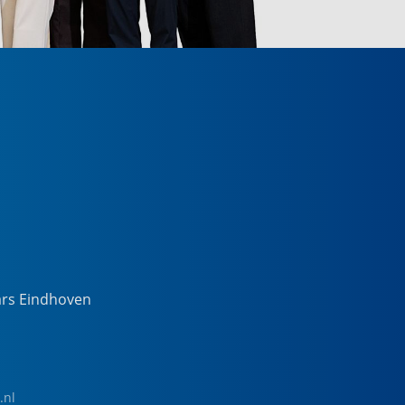
ars Eindhoven
.nl