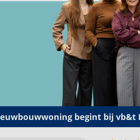
Huren aan de Houthavenkade, Zaandam
€ 1.375,- tot € 1.895,-
te huur
nieuwbouwwoning begint bij vb&t