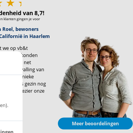
denheid van 8,7!
n klanten gingen je voor
 Roel, bewoners
alifornië in Haarlem
dat we op vb&t
akelaars konden
ielpen ons net
an de bevalling van
 aan een unieke
aar we als gezin nog
el woonplezier onze
engen.”
en).
Meer beoordelingen
lingen