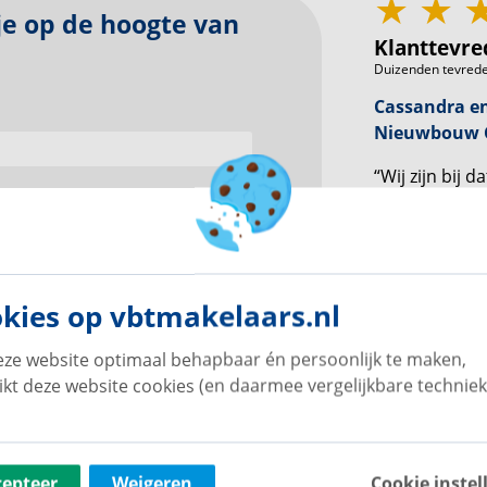
 je op de hoogte van
Klanttevre
Duizenden tevrede
Cassandra en
Nieuwbouw C
“Wij zijn bij 
Nieuwbouw M
rekenen. Ze h
voorafgaand a
onze dochter
huurwoning w
kies op vbtmakelaars.nl
steeds met ve
dagen doorbr
ze website optimaal behapbaar én persoonlijk te maken,
ikt deze website cookies (en daarmee vergelijkbare techniek
sverwerking
verloopt
cepteer
Weigeren
Cookie instel