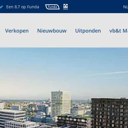
Een 8,7 op Funda
N
Verkopen
Nieuwbouw
Uitponden
vb&t M