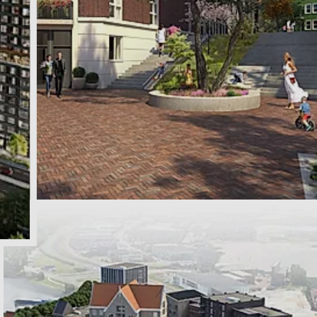
Huren aan de Houthavenkade, Zaandam
€ 1.375,- tot € 1.895,-
te huur