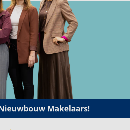
€ 1.375,- tot € 1.895,-
te huur
 Nieuwbouw Makelaars!