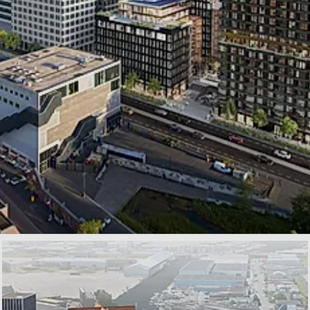
Huren in Spectrum, Eindhoven
€ 1.110,- tot € 2.500,-
te huur