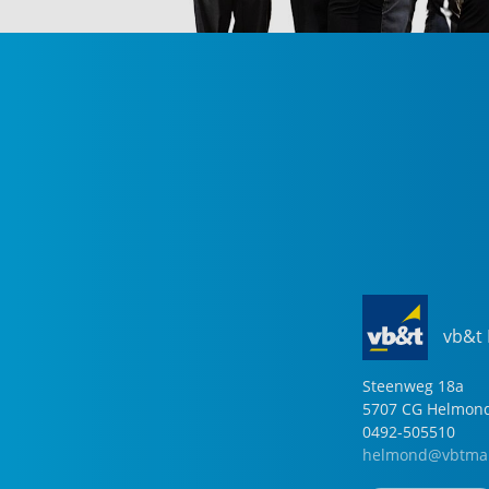
vb&t
Steenweg
18
a
5707 CG
Helmon
0492-505510
helmond@vbtmak