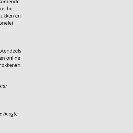
ijkomende
 is het
stukken en
ionele)
rotendeels
en online
trokkenen.
laar
de hoogte