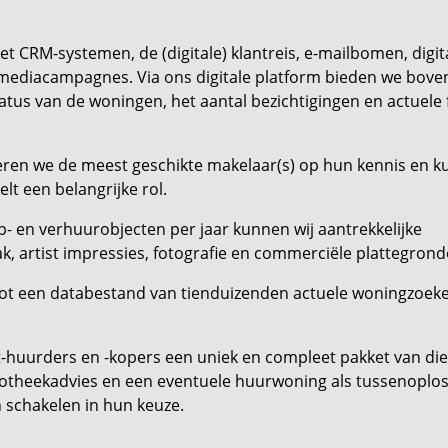
et CRM-systemen, de (digitale) klantreis, e-mailbomen, digit
 mediacampagnes. Via ons digitale platform bieden we bove
status van de woningen, het aantal bezichtigingen en actuele
teren we de meest geschikte makelaar(s) op hun kennis en k
t een belangrijke rol.
p- en verhuurobjecten per jaar kunnen wij aantrekkelijke
 artist impressies, fotografie en commerciële plattegrond
tot een databestand van tienduizenden actuele woningzoe
-huurders en -kopers een uniek en compleet pakket van di
potheekadvies en een eventuele huurwoning als tussenoploss
 schakelen in hun keuze.