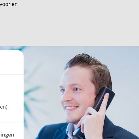
 voor en
en).
lingen