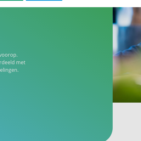
 voorop.
rdeeld met
elingen.