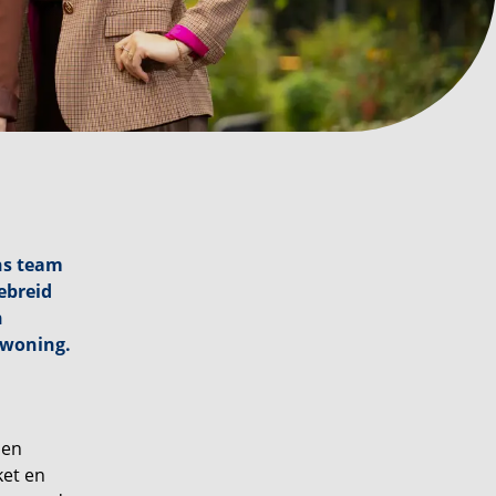
ns team
ebreid
n
wwoning.
den
ket en