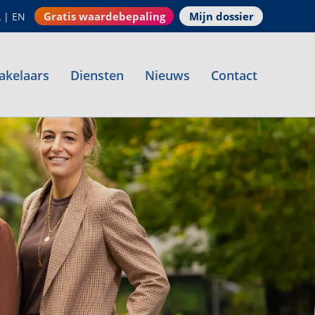
Gratis waardebepaling
Mijn dossier
L
|
EN
akelaars
Diensten
Nieuws
Contact