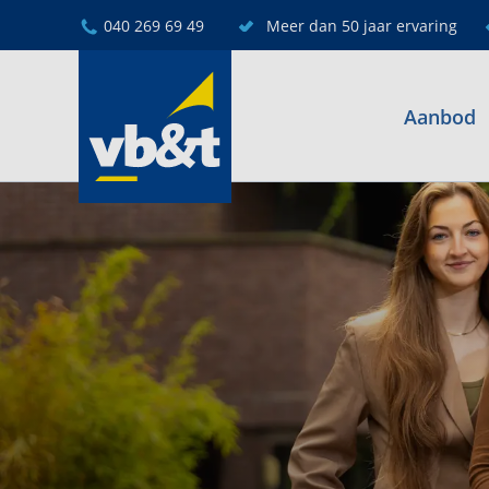
040 269 69 49
Meer dan 50 jaar ervaring
Aanbod