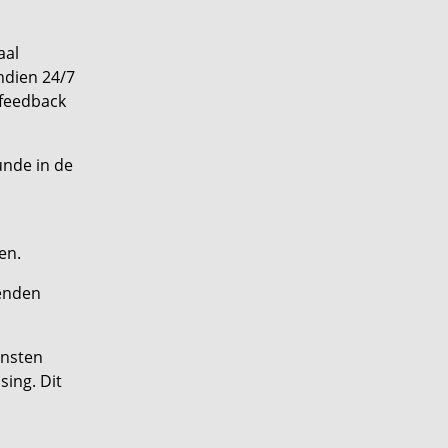
aal
ndien 24/7
 feedback
unde in de
en.
kenden
ensten
ing. Dit