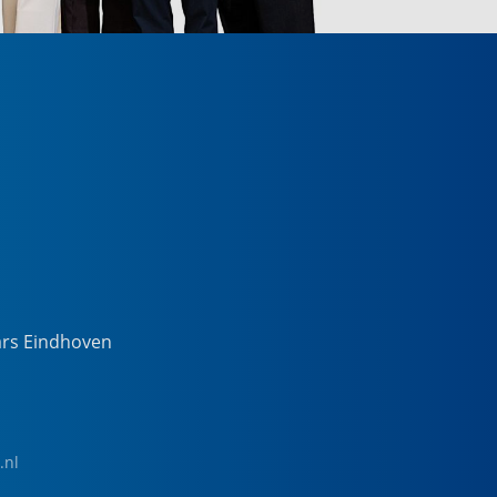
ars Eindhoven
.nl