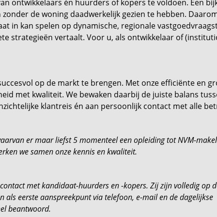
 van ontwikkelaars én huurders of kopers te voldoen. Een b
en zonder de woning daadwerkelijk gezien te hebben. Daarom
daat in kan spelen op dynamische, regionale vastgoedvraag
e strategieën vertaalt. Voor u, als ontwikkelaar of (institut
 succesvol op de markt te brengen. Met onze efficiënte en g
d met kwaliteit. We bewaken daarbij de juiste balans tuss
zichtelijke klantreis én aan persoonlijk contact met alle be
, waarvan er maar liefst 5 momenteel een opleiding tot NVM-make
terken we samen onze kennis en kwaliteit.
contact met kandidaat-huurders en -kopers. Zij zijn volledig op 
n als eerste aanspreekpunt via telefoon, e-mail en de dagelijkse
eel beantwoord.