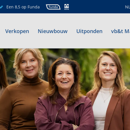
Een 8,5 op Funda
N
Verkopen
Nieuwbouw
Uitponden
vb&t M