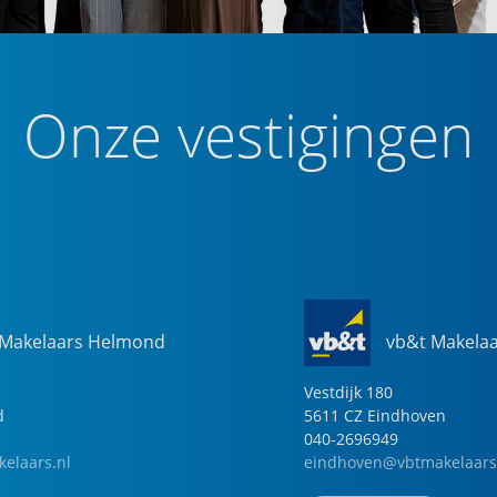
Onze vestigingen
 Makelaars Helmond
vb&t Makela
Vestdijk
180
d
5611 CZ
Eindhoven
040-2696949
elaars.nl
eindhoven@vbtmakelaars