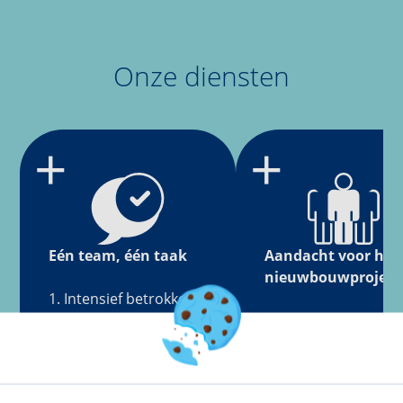
Onze diensten
+
+
Eén team, één taak
Aandacht voor het
nieuwbouwproject
1. Intensief betrokken
op landelijke basis
1. Informatieve
2. Actief meedenkend
webpagina op maat
in het proces
2. Optimale
3. Gemiddelde
marketinginzet