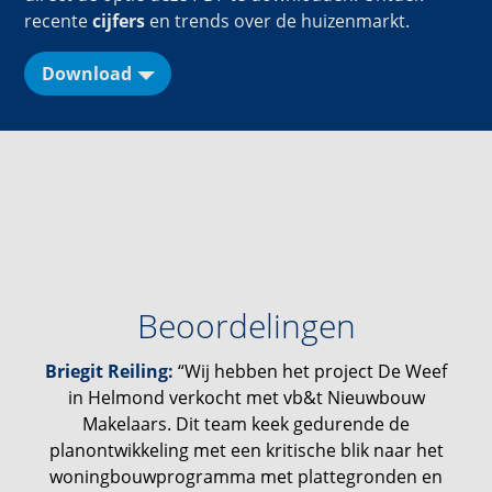
recente
cijfers
en trends over de huizenmarkt.
Download
Frank van Gemert:
Beoordelingen
Briegit Reiling:
“Wij hebben het project De Weef
in Helmond verkocht met vb&t Nieuwbouw
Ines van Steenbergen:
Marlous Duolos:
Makelaars. Dit team keek gedurende de
planontwikkeling met een kritische blik naar het
woningbouwprogramma met plattegronden en