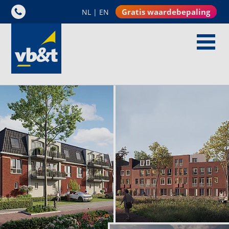
Gratis waardebepaling
NL
|
EN