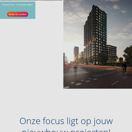
Het Pakhuys in Mariahout , Mariahout
Kazernekwartier - Romeo, Venlo
“Aanbod huur- en koopwoningen"
€ 250.000,- tot € 350.000,-
€ 427.000,- tot € 599.500,-
te koop
te koop
Bekijk het aanbod
Huren in Spectrum, Eindhoven
€ 1.110,- tot € 2.500,-
te huur
Onze focus ligt op jouw