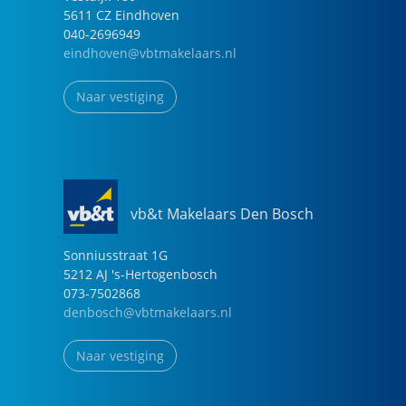
5611 CZ
Eindhoven
040-2696949
eindhoven@vbtmakelaars.nl
Naar vestiging
vb&t Makelaars Den Bosch
Sonniusstraat
1
G
5212 AJ
's-Hertogenbosch
073-7502868
denbosch@vbtmakelaars.nl
Naar vestiging