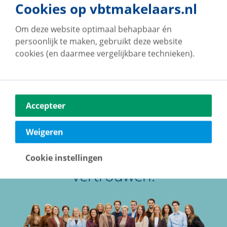
waardering van een 9,1
3. Inzet van
Cookies op vbtmakelaars.nl
4. Kennis maken?
communicatietools
4. Balans: online vs
Om deze website optimaal behapbaar én
offline
persoonlijk te maken, gebruikt deze website
cookies (en daarmee vergelijkbare technieken).
Accepteer
Weigeren
Een team waar je op kunt
Cookie instellingen
vertrouwen!