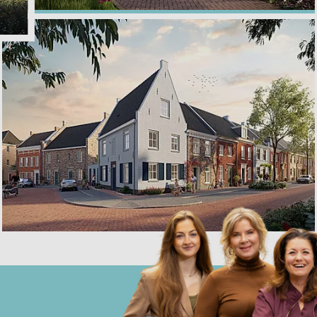
de Klokkengietery, Aarle-Rixtel
€ 375.000,- tot € 625.000,-
te koop
Veste Ville, Helmond
€ 445.900,- tot € 679.900,-
te koop