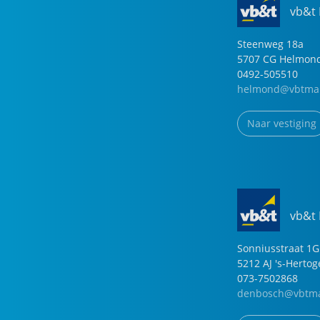
vb&t
Steenweg
18
a
5707 CG
Helmon
0492-505510
helmond@vbtmak
Naar vestiging
vb&t
Sonniusstraat
1
G
5212 AJ
's-Herto
073-7502868
denbosch@vbtma