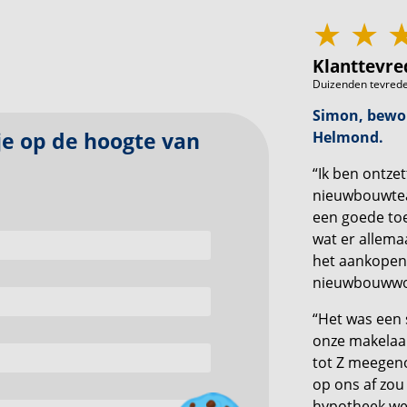
Klanttevre
Duizenden tevrede
Simon, bewo
Helmond.
 je op de hoogte van
“Ik ben ontzet
nieuwbouwtea
een goede toe
wat er allema
het aankopen
nieuwbouwwo
“Het was een
onze makelaar
tot Z meegeno
op ons af zou
hypotheek wer