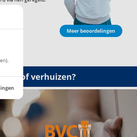
Meer beoordelingen
en).
ngen of verhuizen?
lingen