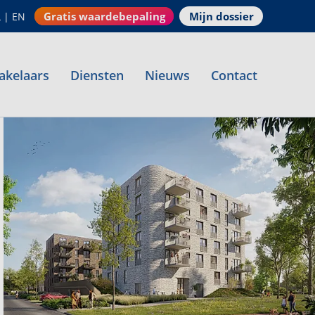
Gratis waardebepaling
Mijn dossier
L
|
EN
akelaars
Diensten
Nieuws
Contact