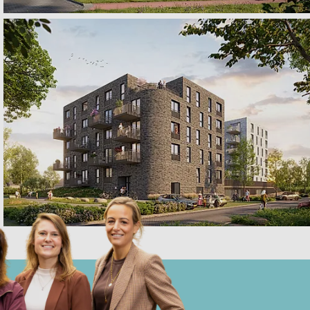
Parc Ruysbroeck, Helmond
€ 237.500,- tot € 435.000,-
te koop
Parc Ruysbroeck, Helmond
€ 237.500,- tot € 435.000,-
te koop