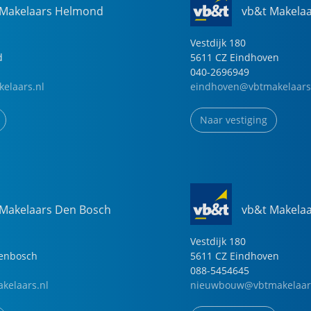
 Makelaars Helmond
vb&t Makela
Vestdijk
180
d
5611 CZ
Eindhoven
040-2696949
elaars.nl
eindhoven@vbtmakelaars
Naar vestiging
 Makelaars Den Bosch
vb&t Makela
Vestdijk
180
genbosch
5611 CZ
Eindhoven
088-5454645
kelaars.nl
nieuwbouw@vbtmakelaar