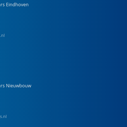
ars Eindhoven
.nl
ars Nieuwbouw
s.nl