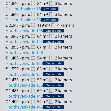
€ 1,840.-
p.m.
84
m²
3 kamers
De Houthaalder 18
verhuurd
Omgeving
€ 1,840.-
p.m.
84
m²
3 kamers
In de directe omgeving van Houthavenkade ontdek je
De Houthaalder 56
verhuurd
een scala aan winkels, boetiekjes en restaurants. Op
€ 2,245.-
p.m.
119
m²
4 kamers
korte afstand ligt de historische stadskern van
Houthavenkade 108
Onder optie
Zaandam en het treinstation. Binnen vijf minuten
€ 1,845.-
p.m.
84
m²
3 kamers
wandel je naar de levendige Dam, het bruisende hart
Houthavenkade 124
Onder optie
€ 1,895.-
p.m.
87
m²
3 kamers
van Zaandam, waar het veelzijdige uitgaansleven en
Houthavenkade 128
de gezellige cafés en restaurants je verwelkomen.
€ 1,400.-
p.m.
54
m²
2 kamers
volop mogelijkheden voor recreatie en ontspanning.
Houthavenkade 130
Onder optie
€ 1,550.-
p.m.
66
m²
2 kamers
Bereikbaarheid
Houthavenkade 134
Onder optie
De Houthavenkade in Zaandam is bijzonder goed
€ 1,475.-
p.m.
59
m²
2 kamers
bereikbaar. Zowel met de auto, het openbaar
Houthavenkade 136
Onder optie
vervoer, de fiets of te voet. Met de auto rijd je
€ 1,485.-
p.m.
60
m²
2 kamers
gemakkelijk via de N203 en Houthavenstraat,
Houthavenkade 142
Onder optie
waardoor je snel en eenvoudig de stad in en weer uit
€ 1,400.-
p.m.
54
m²
2 kamers
bent. In de garage zijn parkeerplaatsen te huur,
Houthavenkade 146
Onder optie