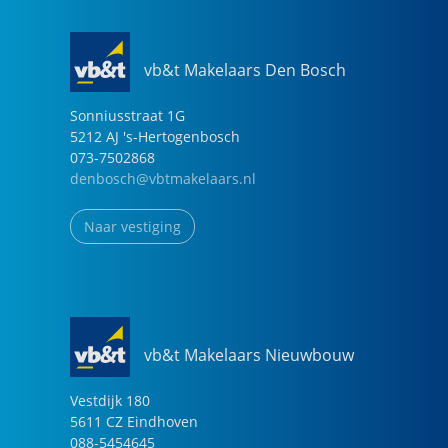
vb&t Makelaars Den Bosch
Sonniusstraat
1
G
5212 AJ
's-Hertogenbosch
073-7502868
denbosch@vbtmakelaars.nl
Naar vestiging
vb&t Makelaars Nieuwbouw
Vestdijk
180
5611 CZ
Eindhoven
088-5454645