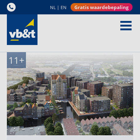
Gratis waardebepaling
NL
|
EN
11
+