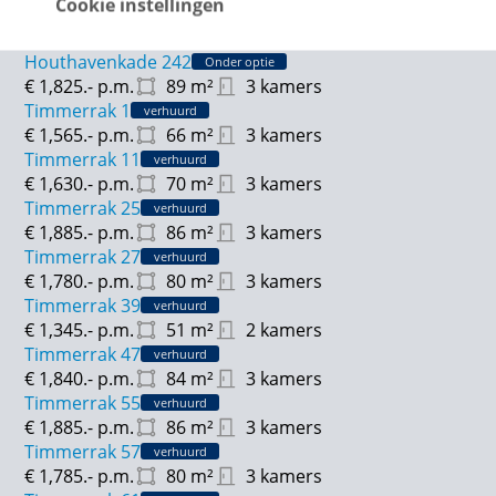
Cookie instellingen
Houthavenkade 240
Onder optie
€ 1,420.-
p.m.
55
m²
2 kamers
Houthavenkade 242
Onder optie
€ 1,825.-
p.m.
89
m²
3 kamers
Timmerrak 1
verhuurd
€ 1,565.-
p.m.
66
m²
3 kamers
Timmerrak 11
verhuurd
€ 1,630.-
p.m.
70
m²
3 kamers
Timmerrak 25
verhuurd
€ 1,885.-
p.m.
86
m²
3 kamers
Timmerrak 27
verhuurd
€ 1,780.-
p.m.
80
m²
3 kamers
Timmerrak 39
verhuurd
€ 1,345.-
p.m.
51
m²
2 kamers
Timmerrak 47
verhuurd
€ 1,840.-
p.m.
84
m²
3 kamers
Timmerrak 55
verhuurd
€ 1,885.-
p.m.
86
m²
3 kamers
Timmerrak 57
verhuurd
€ 1,785.-
p.m.
80
m²
3 kamers