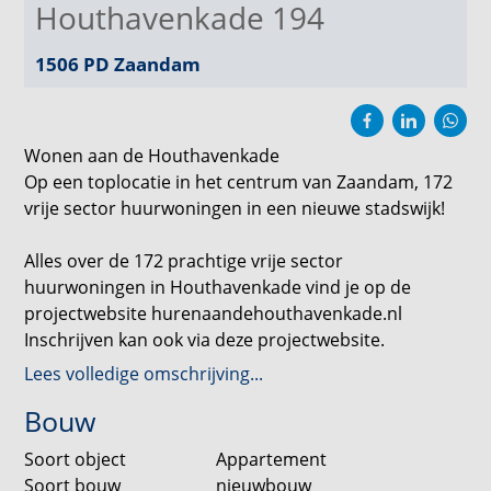
Houthavenkade 194
1506 PD
Zaandam
Wonen aan de Houthavenkade
Op een toplocatie in het centrum van Zaandam, 172
vrije sector huurwoningen in een nieuwe stadswijk!
Alles over de 172 prachtige vrije sector
huurwoningen in Houthavenkade vind je op de
projectwebsite hurenaandehouthavenkade.nl
Inschrijven kan ook via deze projectwebsite.
Lees volledige omschrijving...
Dit is Houthavenkade
Bouw
Ten zuiden van het centrum en pal aan het water van
de Oude Haven, is Houthavenkade een prachtige
Soort object
Appartement
toevoeging aan de binnenstad van Zaandam. Hier
Soort bouw
nieuwbouw