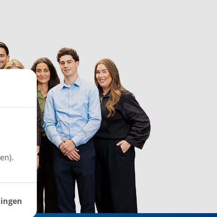
en).
lingen