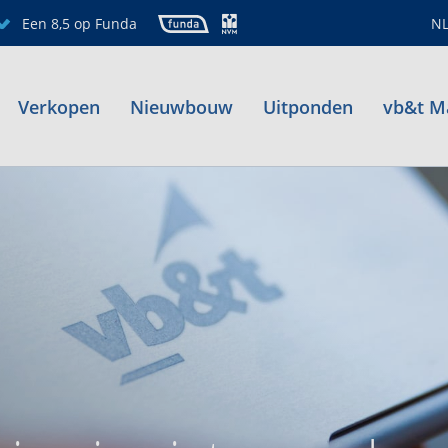
Een 8,5 op Funda
N
Verkopen
Nieuwbouw
Uitponden
vb&t M