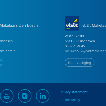
 Makelaars Den Bosch
vb&t Makela
Vestdijk
180
genbosch
5611 CZ
Eindhoven
088-5454645
kelaars.nl
nieuwbouw@vbtmakelaar
Naar vestiging
Privacy statement
Cookie policy