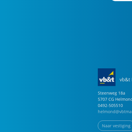
vb&t
Steenweg
18
a
5707 CG
Helmon
0492-505510
helmond@vbtmak
Naar vestiging