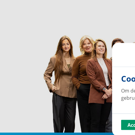
Coo
Om de
gebru
Ac