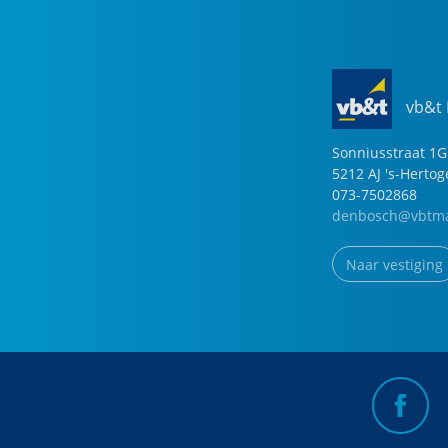
vb&t
Sonniusstraat
1
G
5212 AJ
's-Herto
073-7502868
denbosch@vbtma
Naar vestiging