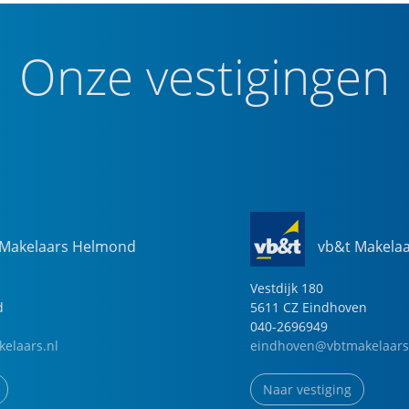
Onze vestigingen
 Makelaars Helmond
vb&t Makela
Vestdijk
180
d
5611 CZ
Eindhoven
040-2696949
elaars.nl
eindhoven@vbtmakelaars
Naar vestiging