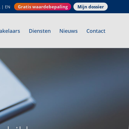
Gratis waardebepaling
Mijn dossier
L
|
EN
akelaars
Diensten
Nieuws
Contact