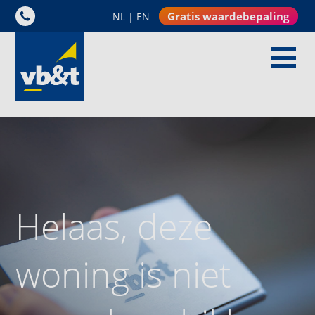
Gratis waardebepaling
NL
|
EN
Helaas, deze
woning is niet