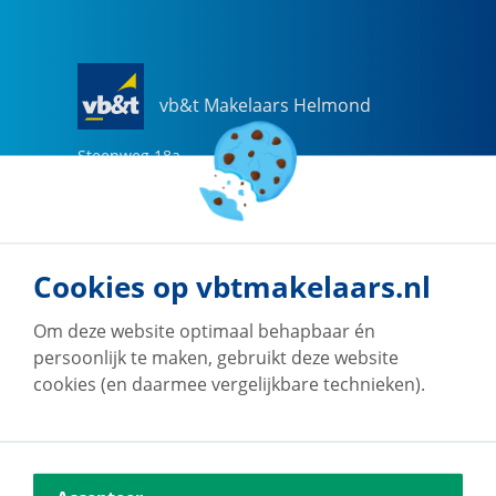
vb&t Makelaars Helmond
Steenweg
18
a
5707 CG
Helmond
0492-505510
helmond@vbtmakelaars.nl
Cookies op vbtmakelaars.nl
Naar vestiging
Om deze website optimaal behapbaar én
persoonlijk te maken, gebruikt deze website
cookies (en daarmee vergelijkbare technieken).
vb&t Makelaars Eindhoven
Vestdijk
180
5611 CZ
Eindhoven