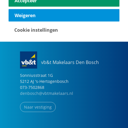
Accepteer
040-2696949
eindhoven@vbtmakelaars.nl
Weigeren
Naar vestiging
Cookie instellingen
vb&t Makelaars Den Bosch
Sonniusstraat
1
G
5212 AJ
's-Hertogenbosch
073-7502868
denbosch@vbtmakelaars.nl
Naar vestiging