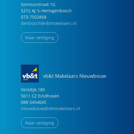
Sonniusstraat
1
G
5212 AJ
's-Hertogenbosch
073-7502868
denbosch@vbtmakelaars.nl
Naar vestiging
vb&t Makelaars Nieuwbouw
Vestdijk
180
5611 CZ
Eindhoven
088-5454645
nieuwbouw@vbtmakelaars.nl
Naar vestiging