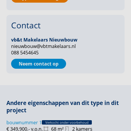
Parkeren: Parkeren op privéparkeerplaats
Berging: ca. 5 m²
Contact
vb&t Makelaars Nieuwbouw
nieuwbouw@vbtmakelaars.nl
088 5454645
Neem contact op
Andere eigenschappen van dit type in dit
project
bouwnummer 1
Verkocht onder voorbehoud
€ 349,900.-
v.o.n.
68
m²
2 kamers