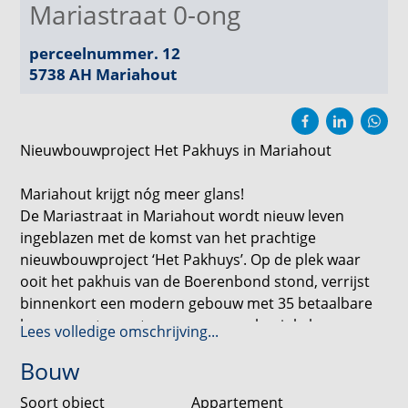
Mariastraat 0-ong
perceelnummer. 12
5738 AH
Mariahout
Nieuwbouwproject Het Pakhuys in Mariahout
Mariahout krijgt nóg meer glans!
De Mariastraat in Mariahout wordt nieuw leven
ingeblazen met de komst van het prachtige
nieuwbouwproject ‘Het Pakhuys’. Op de plek waar
ooit het pakhuis van de Boerenbond stond, verrijst
binnenkort een modern gebouw met 35 betaalbare
koopappartementen en een gemakswinkel.
Lees volledige omschrijving...
Bouw
De appartementen bieden volop comfort: een eigen
berging, parkeerplaatsen, een modern gebouw met
Soort object
Appartement