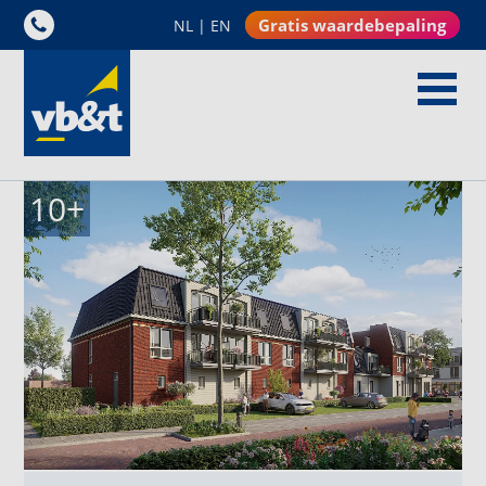
Gratis waardebepaling
NL
|
EN
10
+