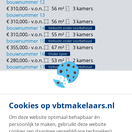
bouwnummer 12
€ 310,000.-
v.o.n.
56
m²
3 kamers
bouwnummer 13
€ 310,000.-
v.o.n.
56
m²
3 kamers
bouwnummer 14
Verkocht onder voorbehoud
€ 310,000.-
v.o.n.
55
m²
3 kamers
bouwnummer 15
Verkocht onder voorbehoud
€ 355,000.-
v.o.n.
67
m²
3 kamers
bouwnummer 16
Onder optie
€ 280,000.-
v.o.n.
53
m²
2 kamers
bouwnummer 17
Verkocht onder voorbehoud
€ 280,000.-
v.o.n.
55
m²
2 kamers
bouwnummer 18
Verkocht onder voorbehoud
€ 272,500.-
v.o.n.
49
m²
2 kamers
bouwnummer 19
Onder optie
€ 272,500.-
v.o.n.
49
m²
2 kamers
Cookies op vbtmakelaars.nl
bouwnummer 20
Onder optie
€ 272,500.-
v.o.n.
49
m²
2 kamers
Om deze website optimaal behapbaar én
bouwnummer 21
Verkocht onder voorbehoud
persoonlijk te maken, gebruikt deze website
€ 272,500.-
v.o.n.
49
m²
2 kamers
cookies (en daarmee vergelijkbare technieken).
bouwnummer 23
Verkocht onder voorbehoud