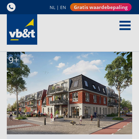
Gratis waardebepaling
NL
|
EN
9
+