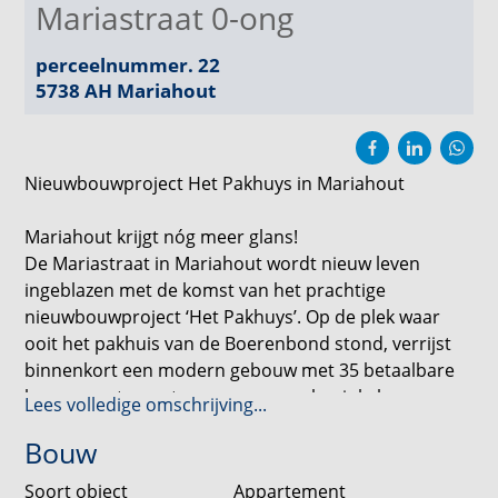
Mariastraat 0-ong
perceelnummer. 22
5738 AH
Mariahout
Nieuwbouwproject Het Pakhuys in Mariahout
Mariahout krijgt nóg meer glans!
De Mariastraat in Mariahout wordt nieuw leven
ingeblazen met de komst van het prachtige
nieuwbouwproject ‘Het Pakhuys’. Op de plek waar
ooit het pakhuis van de Boerenbond stond, verrijst
binnenkort een modern gebouw met 35 betaalbare
koopappartementen en een gemakswinkel.
Lees volledige omschrijving...
Bouw
De appartementen bieden volop comfort: een eigen
berging, parkeerplaatsen, een modern gebouw met
Soort object
Appartement