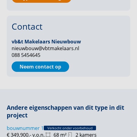
Parkeren: Parkeren op privéparkeerplaats
Berging: ca. 5 m²
Contact
vb&t Makelaars Nieuwbouw
nieuwbouw@vbtmakelaars.nl
088 5454645
Neem contact op
Andere eigenschappen van dit type in dit
project
bouwnummer 1
Verkocht onder voorbehoud
€ 349,900.-
v.o.n.
68
m²
2 kamers