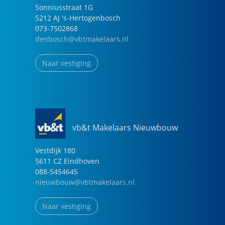
Sonniusstraat
1
G
5212 AJ
's-Hertogenbosch
073-7502868
denbosch@vbtmakelaars.nl
Naar vestiging
vb&t Makelaars Nieuwbouw
Vestdijk
180
5611 CZ
Eindhoven
088-5454645
nieuwbouw@vbtmakelaars.nl
Naar vestiging