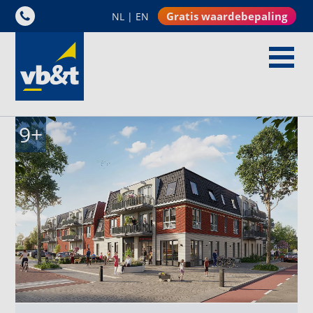
Gratis waardebepaling
NL
|
EN
9
+