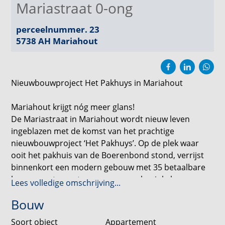
Mariastraat 0-ong
perceelnummer. 23
5738 AH
Mariahout
Nieuwbouwproject Het Pakhuys in Mariahout
Mariahout krijgt nóg meer glans!
De Mariastraat in Mariahout wordt nieuw leven
ingeblazen met de komst van het prachtige
nieuwbouwproject ‘Het Pakhuys’. Op de plek waar
ooit het pakhuis van de Boerenbond stond, verrijst
binnenkort een modern gebouw met 35 betaalbare
koopappartementen en een gemakswinkel.
Lees volledige omschrijving...
Bouw
De appartementen bieden volop comfort: een eigen
berging, parkeerplaatsen, een modern gebouw met
Soort object
Appartement