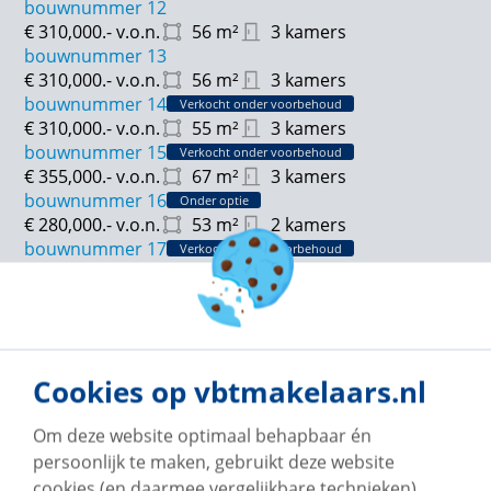
bouwnummer 12
€ 310,000.-
v.o.n.
56
m²
3 kamers
bouwnummer 13
€ 310,000.-
v.o.n.
56
m²
3 kamers
bouwnummer 14
Verkocht onder voorbehoud
€ 310,000.-
v.o.n.
55
m²
3 kamers
bouwnummer 15
Verkocht onder voorbehoud
€ 355,000.-
v.o.n.
67
m²
3 kamers
bouwnummer 16
Onder optie
€ 280,000.-
v.o.n.
53
m²
2 kamers
bouwnummer 17
Verkocht onder voorbehoud
€ 280,000.-
v.o.n.
55
m²
2 kamers
bouwnummer 18
Verkocht onder voorbehoud
€ 272,500.-
v.o.n.
49
m²
2 kamers
bouwnummer 19
Onder optie
€ 272,500.-
v.o.n.
49
m²
2 kamers
Cookies op vbtmakelaars.nl
bouwnummer 20
Onder optie
€ 272,500.-
v.o.n.
49
m²
2 kamers
Om deze website optimaal behapbaar én
bouwnummer 21
Verkocht onder voorbehoud
persoonlijk te maken, gebruikt deze website
€ 272,500.-
v.o.n.
49
m²
2 kamers
cookies (en daarmee vergelijkbare technieken).
bouwnummer 22
Verkocht onder voorbehoud