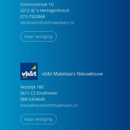
Sonniusstraat
1
G
5212 AJ
's-Hertogenbosch
073-7502868
denbosch@vbtmakelaars.nl
Naar vestiging
vb&t Makelaars Nieuwbouw
Vestdijk
180
5611 CZ
Eindhoven
088-5454645
nieuwbouw@vbtmakelaars.nl
Naar vestiging