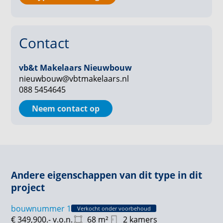
Parkeren: Parkeren op privéparkeerplaats
Berging: ca. 5 m²
Contact
vb&t Makelaars Nieuwbouw
nieuwbouw@vbtmakelaars.nl
088 5454645
Neem contact op
Andere eigenschappen van dit type in dit
project
bouwnummer 1
Verkocht onder voorbehoud
€ 349,900.-
v.o.n.
68
m²
2 kamers