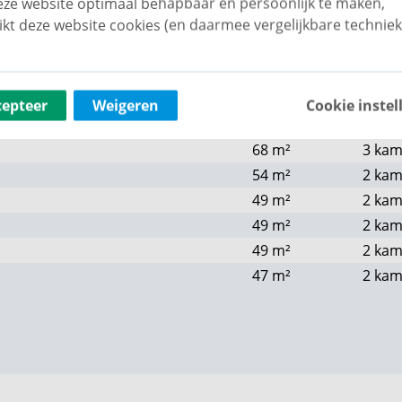
ze website optimaal behapbaar én persoonlijk te maken,
68
m²
3 kam
ikt deze website cookies (en daarmee vergelijkbare techniek
55
m²
2 kam
55
m²
3 kam
55
m²
3 kam
cepteer
Weigeren
Cookie instel
54
m²
3 kam
68
m²
3 kam
54
m²
2 kam
49
m²
2 kam
49
m²
2 kam
49
m²
2 kam
47
m²
2 kam