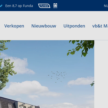
Een 8,7 op Funda
N
Verkopen
Nieuwbouw
Uitponden
vb&t M