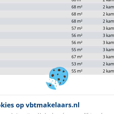
68
m²
2 kam
68
m²
2 kam
68
m²
2 kam
57
m²
3 kam
56
m²
3 kam
56
m²
3 kam
55
m²
3 kam
67
m²
3 kam
53
m²
2 kam
55
m²
2 kam
49
m²
2 kam
49
m²
2 kam
49
m²
2 kam
66
m²
2 kam
kies op vbtmakelaars.nl
68
m²
2 kam
68
m²
2 kam