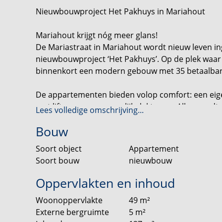
Nieuwbouwproject Het Pakhuys in Mariahout
Mariahout krijgt nóg meer glans!
De Mariastraat in Mariahout wordt nieuw leven i
nieuwbouwproject ‘Het Pakhuys’. Op de plek waar 
binnenkort een modern gebouw met 35 betaalba
De appartementen bieden volop comfort: een eig
met lift en een gezamenlijk dakterras. Alles word
Lees volledige omschrijving...
Bovendien geniet je van een ideale ligging: midde
Bouw
van bijvoorbeeld Eindhoven, Helmond en Veghel.
Soort object
Appartement
Waar zie jij jezelf wonen? Welk appartement in He
Soort bouw
nieuwbouw
vrijblijvend weten via het interesseformulier op 
voorkeur al bij ons bekend is. l
Oppervlakten en inhoud
Woonoppervlakte
49
m²
2-kamerappartementen en 3-kamerappartementen
Externe bergruimte
5
m²