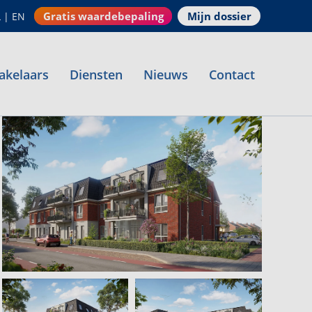
Gratis waardebepaling
Mijn dossier
L
|
EN
akelaars
Diensten
Nieuws
Contact