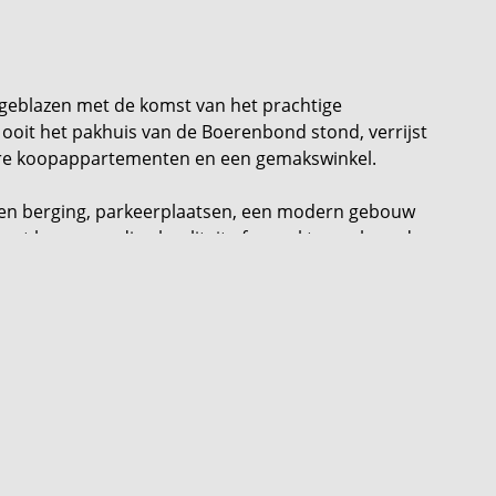
ngeblazen met de komst van het prachtige
ooit het pakhuis van de Boerenbond stond, verrijst
re koopappartementen en een gemakswinkel.
en berging, parkeerplaatsen, een modern gebouw
t met hoogwaardige kwaliteit afgewerkt opgeleverd.
n in het gemoedelijke Mariahout en op korte afstand
t Pakhuys spreekt jou het meest aan? Laat het ons
de website pakhuys-mariahout.nl. zodat jouw
 met balkon op de 1e verdieping