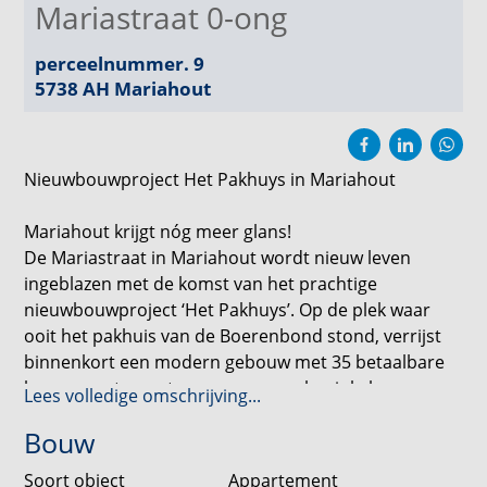
Mariastraat 0-ong
perceelnummer. 9
5738 AH
Mariahout
Nieuwbouwproject Het Pakhuys in Mariahout
Mariahout krijgt nóg meer glans!
De Mariastraat in Mariahout wordt nieuw leven
ingeblazen met de komst van het prachtige
nieuwbouwproject ‘Het Pakhuys’. Op de plek waar
ooit het pakhuis van de Boerenbond stond, verrijst
binnenkort een modern gebouw met 35 betaalbare
koopappartementen en een gemakswinkel.
Lees volledige omschrijving...
Bouw
De appartementen bieden volop comfort: een eigen
berging, parkeerplaatsen, een modern gebouw met
Soort object
Appartement