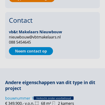
Parkeren: Parkeren op privéparkeerplaats
Berging: ca. 5 m²
Contact
vb&t Makelaars Nieuwbouw
nieuwbouw@vbtmakelaars.nl
088 5454645
Neem contact op
Andere eigenschappen van dit type in dit
project
bouwnummer 1
Verkocht onder voorbehoud
€ 349,900.-
v.o.n.
68
m²
2 kamers