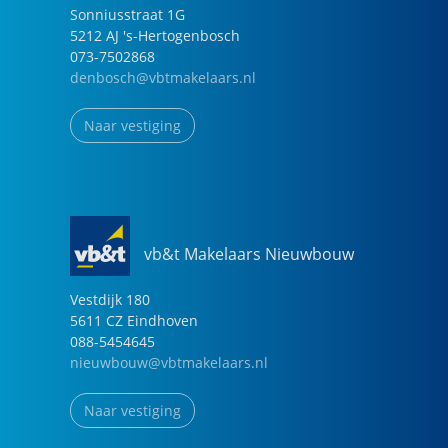
Sonniusstraat
1
G
5212 AJ
's-Hertogenbosch
073-7502868
denbosch@vbtmakelaars.nl
Naar vestiging
vb&t Makelaars Nieuwbouw
Vestdijk
180
5611 CZ
Eindhoven
088-5454645
nieuwbouw@vbtmakelaars.nl
Naar vestiging