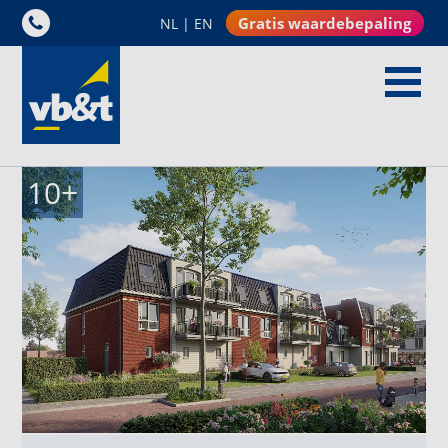
Gratis waardebepaling
NL
|
EN
10
+