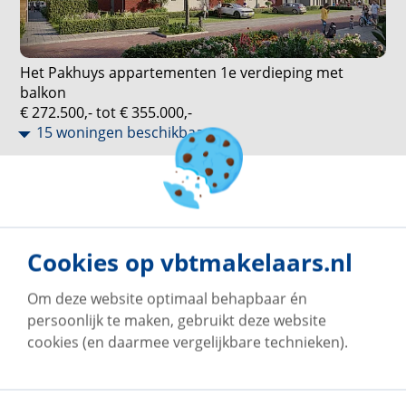
Met ‘Het Pakhuys’ komt er een stukje nostalgie terug
naar Mariahout, terwijl tegelijkertijd wordt voldaan
aan de moderne woonwensen van vandaag. De
Het Pakhuys appartementen 1e verdieping met
Mariastraat in Mariahout krijgt weer de glans die het
balkon
verdient!
€ 272.500,- tot € 355.000,-
15 woningen beschikbaar
Cookies op vbtmakelaars.nl
Om deze website optimaal behapbaar én
persoonlijk te maken, gebruikt deze website
cookies (en daarmee vergelijkbare technieken).
Het Pakhuys appartementen 2e verdieping met
balkon