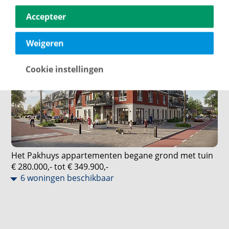
€ 272.500,- tot € 352.500,-
Accepteer
14 woningen beschikbaar
Weigeren
Cookie instellingen
Het Pakhuys appartementen begane grond met tuin
€ 280.000,- tot € 349.900,-
6 woningen beschikbaar