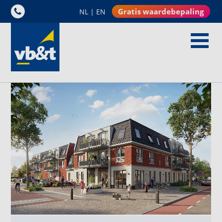
Gratis waardebepaling
NL
|
EN