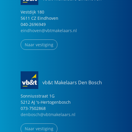
Vestdijk
180
5611 CZ
Eindhoven
040-2696949
eindhoven@vbtmakelaars.nl
Naar vestiging
vb&t Makelaars Den Bosch
Sonniusstraat
1
G
5212 AJ
's-Hertogenbosch
073-7502868
denbosch@vbtmakelaars.nl
Naar vestiging