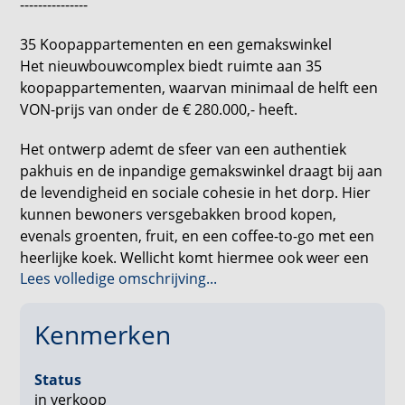
---------------
35 Koopappartementen en een gemakswinkel
Het nieuwbouwcomplex biedt ruimte aan 35
koopappartementen, waarvan minimaal de helft een
VON-prijs van onder de € 280.000,- heeft.
Het ontwerp ademt de sfeer van een authentiek
pakhuis en de inpandige gemakswinkel draagt bij aan
de levendigheid en sociale cohesie in het dorp. Hier
kunnen bewoners versgebakken brood kopen,
evenals groenten, fruit, en een coffee-to-go met een
heerlijke koek. Wellicht komt hiermee ook weer een
Lees volledige omschrijving...
post-pakketpunt terug in het dorp. Ook wordt er
gekeken naar de mogelijkheid om dorpsbewoners
hun medicijnen hier te laten ophalen.
Kenmerken
Mariahout krijgt nóg meer glans!
Status
De Mariastraat in Mariahout wordt nieuw leven
in verkoop